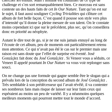
chercher les ennuis. Mais l’homme est coutumier de ce type de
challenge et s’en sort remarquablement bien. Ce morceau est sans
conteste un des hauts faits de cet
In Our Nature
. Tant qu’on est sur
le sujet, il faut aussi souligner
Cycling Trivialities
qui clôture cet
album de fort belle façon. C’est quand il pousse son style vers plus
d’intensité qu’il donne la pleine mesure de son talent. On le constate
moins cependant ici que sur le précédent, plus sec, qu’on conseillera
donc en priorité au néophyte.
Autant le dire tout de go, si je ne me suis jamais ennuyé au long de
l’écoute de cet album, peu de moments ont particulièrement retenu
mon attention. Ce qui n’avait pas été le cas sur le premier mais une
raison est sans doute que l’effet de surprise est éventé. José
Gonzà¡lez fait donc du
José Gonzà¡lez
. Si Veneer vous a séduits, ce
Veneer II appelé pourtant
In Our Nature
va vous voir replonger sans
souci.
On ne change pas une formule qui gagne semble être le slogan qui a
prévalu lors de la conception du second album de
José Gonzà¡lez
.
Très semblable à son prédécesseur qui l’avait révélé, il va contenter
ses nombreux fans mais risque de laisser sur leur faim ceux qui
espéraient au moins un peu de variété. Il y a néanmoins quelques
meilleurs moments qui pourront mettre tout le monde d’accord.