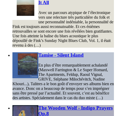
It All
Avec un parcours atypique de l’électronique
vers une relecture très particulière du folk et
une personnalité indéniable, la personnalité de
Fink est toujours aussi reconnaissable. Et ces énièmes
retrouvailles se sont encore une fois révélées bien gratifiantes.
Une fois atteinte la balise du blues acoustique le plus
dépouillé de Fink’s Sunday Night Blues Club, Vol. 1, il était
revenu à des (…)
Tamise - Silent Island
En plus d’être remarquablement achalandé
(Maxwell Farrington & Le Super Homard,
The Apartments, Feldup, Raoul Vignal,
GRIVE, Stéphane Milochévitch, Nadine
Khouri...), Talitres a le bon goût d’envoyer ses albums bien en
avance. Donc on a beaucoup de temps pour s’en imprégner
sans être pressé par l’actualité. Et souvent, c’est au bénéfice
des artistes. Spécialement dans le cas du duo mixte (…)
The Wooden Wolf - Indigo Prayers
Op.8