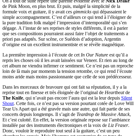
On a tout de suite repéré une parenté évidente avec le
Nick Drake
de Pink Moon, en plus brut. Et puis, malgré la simplicité de la
formule voix et guitare, il y avait ces
gimmicks
qui dépassaient le
simple accompagnement. C’est d’ailleurs ce qui tend à l’éloigner de
la pure tradition folk malgré l’impression d’intemporalité qui s’en
dégage. A l’instar de ses reprises de styles différents, il est à parier
que ses compositions pourraient aussi faire l’objet de traitements a
priori pas adaptés. Sur scène, ce Suédois d’adoption, Argentin
d’origine est un excellent instrumentiste et se révèle magnétique.
La première impression à l’écoute de cet
In Our Nature
est qu’il a
repris les choses où il les avait laissées sur Veneer. Et rien au long de
cet album ne viendra infirmer ce sentiment. Ce n’est pas un reproche
loin de là mais par moments la tension retombe, ce qui rend l’écoute
moins aride mais moins passionnante que celle de son prédécesseur.
Dans les morceaux de bravoure qui ont fait sa réputation, il y a la
reprise tout en finesse et très éloignée de l’original de
Heartbeat
de
The Knife
, qui n’avait pas encore l’aura qui est la leur depuis
Silent
Shout
. Cette fois, ce n’est pas sa version pourtant cotée de Love Will
Tear Us Apart qui a été gravée mais une autre, qui fait partie de ses
concerts depuis longtemps. Il s’agit de
Teardrop
de
Massive Attack
,
Et c’est culotté. En effet, la version originale repose sur l’ambiance
installée par des instruments électroniques et la voix de
Liz Fraser
.
Donc, vouloir le reproduire tout seul à la guitare, c’est un peu