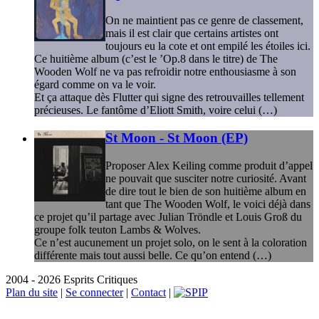
On ne maintient pas ce genre de classement,
mais il est clair que certains artistes ont
toujours eu la cote et ont empilé les étoiles ici.
Ce huitième album (c’est le ’Op.8 dans le titre) de The
Wooden Wolf ne va pas refroidir notre enthousiasme à son
égard comme on va le voir.
Et ça attaque dès Flutter qui signe des retrouvailles tellement
précieuses. Le fantôme d’Eliott Smith, voire celui (…)
St Moon - St Moon (EP)
Proposer Alex Keiling comme produit d’appel
ne pouvait que susciter notre curiosité. Avant
de dire tout le bien de son huitième album en
tant que The Wooden Wolf, le voici déjà dans
ce projet qu’il partage avec Julian Tröndle et Louis Groß du
groupe folk teuton Lambs & Wolves.
Ce n’est aucunement un projet solo, on le sent à la coloration
différente mais tout aussi belle. Ce qu’on entend (…)
2004 - 2026 Esprits Critiques
Plan du site
|
Se connecter
|
Contact
|