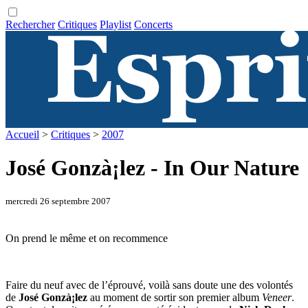
Rechercher
Critiques
Playlist
Concerts
Accueil
>
Critiques
>
2007
José Gonzà¡lez - In Our Nature
mercredi 26 septembre 2007
On prend le même et on recommence
Faire du neuf avec de l’éprouvé, voilà sans doute une des volontés
de
José Gonzà¡lez
au moment de sortir son premier album
Veneer
.