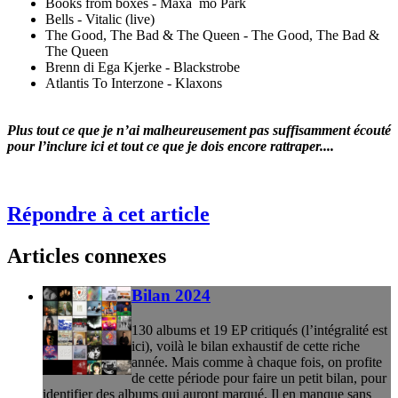
Books from boxes - Maxà¯mo Park
Bells - Vitalic (live)
The Good, The Bad & The Queen - The Good, The Bad &
The Queen
Brenn di Ega Kjerke - Blackstrobe
Atlantis To Interzone - Klaxons
Plus tout ce que je n’ai malheureusement pas suffisamment écouté
pour l’inclure ici et tout ce que je dois encore rattraper....
Répondre à cet article
Articles connexes
Bilan 2024
130 albums et 19 EP critiqués (l’intégralité est
ici), voilà le bilan exhaustif de cette riche
année. Mais comme à chaque fois, on profite
de cette période pour faire un petit bilan, pour
identifier des albums qui auront marqué. Il en manque sans