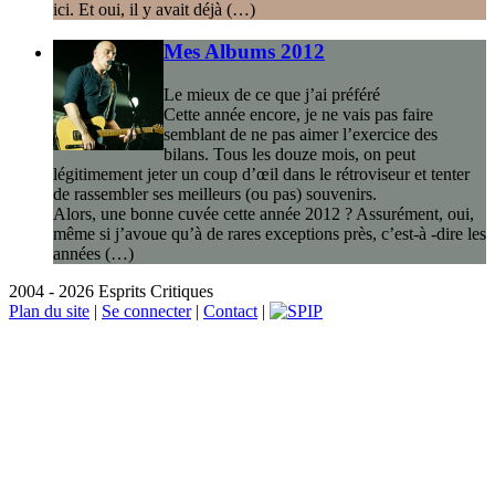
ici. Et oui, il y avait déjà (…)
Mes Albums 2012
Le mieux de ce que j’ai préféré
Cette année encore, je ne vais pas faire
semblant de ne pas aimer l’exercice des
bilans. Tous les douze mois, on peut
légitimement jeter un coup d’œil dans le rétroviseur et tenter
de rassembler ses meilleurs (ou pas) souvenirs.
Alors, une bonne cuvée cette année 2012 ? Assurément, oui,
même si j’avoue qu’à de rares exceptions près, c’est-à -dire les
années (…)
2004 - 2026 Esprits Critiques
Plan du site
|
Se connecter
|
Contact
|