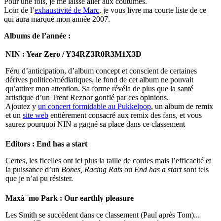
Pour une fois, je me laisse aller aux coutumes.
Loin de l’
exhaustivité de Marc
, je vous livre ma courte liste de ce
qui aura marqué mon année 2007.
Albums de l’année :
NIN : Year Zero / Y34RZ3R0R3M1X3D
Féru d’anticipation, d’album concept et conscient de certaines
dérives politico/médiatiques, le fond de cet album ne pouvait
qu’attirer mon attention. Sa forme révéla de plus que la santé
artistique d’un Trent Reznor gonflé par ces opinions.
Ajoutez y
un concert formidable au Pukkelpop
, un album de remix
et un
site web
entièrement consacré aux remix des fans, et vous
saurez pourquoi NIN a gagné sa place dans ce classement
Editors : End has a start
Certes, les ficelles ont ici plus la taille de cordes mais l’efficacité et
la puissance d’un
Bones, Racing Rats
ou
End has a start
sont tels
que je n’ai pu résister.
Maxà¯mo Park : Our earthly pleasure
Les Smith se succèdent dans ce classement (Paul après Tom)...