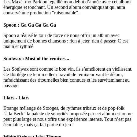
Les Maxà¯mo Park ont égaillé mon début d’année avec cet album
énergique et touchant. Un second album convainquant qui aura
conservé une production "raisonnable".
Spoon : Ga Ga Ga Ga Ga
Spoon a réalisé le tour de force de nous offrir un album avec
uniquement de bonnes chansons : rien à jeter, rien à passer. C’est
malin et rythmé.
Soulwax : Most of the remixes...
Les Soulwax sont comme le bon vin, ils s’améliorent en viellissant.
Ce florilège de leur meilleur travail de remixeur vaut le détour,
rafraichissant des ritournelles bien connues et les survitaminant au
passage.
Liars - Liars
Etrange mélange de Stooges, de rythmes tribaux et de pop-folk
"à la Beck" la palette de sonorités proposée par cet album est on ne
peut plus large et nous offre une expérience intense. Tout n’est pas
écoutable, mais ça fait partie du jeu !
White Stripes : Icky Thump