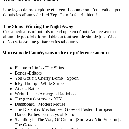
Une leçon de rock épique et inventif comme on n’en avait eu peu
depuis les albums de Led Zep. Ca m’a fait du bien !
The Shins- Wincing the Night Away
Ces américains m’ont mis une claque en début d’année avec cet
album de pop-folk formidable où tout semble simple jusqu’à ce
qu’on saisisse une guitare et les tablatures...
Morceaux de l’année, sans ordre de préférence aucun :
Phantom Limb - The Shins
Bones -Editors
You Got Yr. Cherry Bomb - Spoon
Icky Thump - White Stripes
Atlas - Battles
Weird Fishes/Arpeggi - Radiohead
The great destroyer - NIN
Dashboard - Modest Mouse
The Distant & Mechanised Glow of Eastern European
Dance Parties - 65 Days of Static
Standing In The Way Of Control [Soulwax Nite Version] -
The Gossip