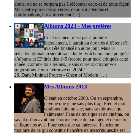
doute, on ne se bornera pas à réécouter ceux-ci de toute façon.
Mais entre pures découvertes, retours inattendus et
confirmations, il y a forcément (…)
Albums 2023 - Mes préférés
Ce classement n’est pas à prendre
littéralement, il aurait pu être très différent s’il
avait été finalisé un autre jour. Mais la
sélection globale resterait sans doute. Voici donc une poignée
d’albums et EP tirés des 145 (record pour moi) critiqués cette
année. Comme tous les ans, je suis curieux d’avoir vos
suggestions. On se retrouve en 2024 !
26. Dark Minimal Project - Ghost of Modern (…)
Mes Albums 2013
C’était en octobre 2003. Ou en septembre,
j’avoue que je ne sais plus trop. Fred et moi
voulions faire un site, sans savoir avec qui
l’alimenter. Fans de musique et de cinéma, on
savait qu’on avait une énorme envie de partager, et de mettre
en ligne nos avis. Pour ceux que ça intéresse, l’ancienne
mouture de ce qui constitue l’ancêtre de mescritiques.be est