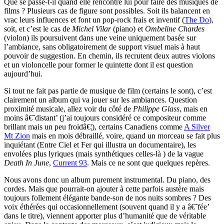
Que se passe-t-il quand elle rencontre lui pour faire des musiques de
films ? Plusieurs cas de figure sont possibles. Soit ils balancent en
vrac leurs influences et font un pop-rock frais et inventif (
The Do
),
soit, et c’est le cas de
Michel Vilar
(piano) et
Ombeline Chardes
(violon) ils poursuivent dans une veine uniquement basée sur
l’ambiance, sans obligatoirement de support visuel mais à haut
pouvoir de suggestion. En chemin, ils recrutent deux autres violons
et un violoncelle pour former le quintette dont il est question
aujourd’hui.
Si tout ne fait pas partie de musique de film (certains le sont), c’est
clairement un album qui va jouer sur les ambiances. Question
proximité musicale, allez voir du côté de
Philippe Glass
, mais en
moins â€˜distant’ (j’ai toujours considéré ce compositeur comme
brillant mais un peu froidâ€¦), certains Canadiens comme
A Silver
Mt Zion
mais en mois débraillé, voire, quand un morceau se fait plus
inquiétant (Entre Ciel et Fer qui illustra un documentaire), les
envolées plus lyriques (mais synthétiques celles-là ) de la vague
Death In June
,
Current 93
. Mais ce ne sont que quelques repères.
Nous avons donc un album purement instrumental. Du piano, des
cordes. Mais que pourrait-on ajouter à cette parfois austère mais
toujours follement élégante bande-son de nos nuits sombres ? Des
voix éthérées qui occasionnellement (souvent quand il y a â€˜fée’
dans le titre), viennent apporter plus d’humanité que de véritable