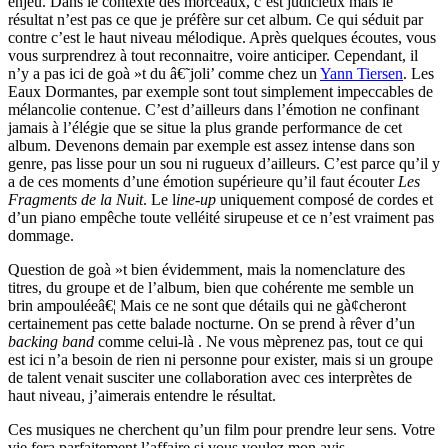
enjeu. Dans le contexte des morceaux, c’est judicieux mais le
résultat n’est pas ce que je préfère sur cet album. Ce qui séduit par
contre c’est le haut niveau mélodique. Après quelques écoutes, vous
vous surprendrez à tout reconnaitre, voire anticiper. Cependant, il
n’y a pas ici de goà »t du â€˜joli’ comme chez un
Yann Tiersen
. Les
Eaux Dormantes, par exemple sont tout simplement impeccables de
mélancolie contenue. C’est d’ailleurs dans l’émotion ne confinant
jamais à l’élégie que se situe la plus grande performance de cet
album. Devenons demain par exemple est assez intense dans son
genre, pas lisse pour un sou ni rugueux d’ailleurs. C’est parce qu’il y
a de ces moments d’une émotion supérieure qu’il faut écouter
Les
Fragments de la Nuit
. Le l
ine-up
uniquement composé de cordes et
d’un piano empêche toute velléité sirupeuse et ce n’est vraiment pas
dommage.
Question de goà »t bien évidemment, mais la nomenclature des
titres, du groupe et de l’album, bien que cohérente me semble un
brin ampouléeâ€¦ Mais ce ne sont que détails qui ne gà¢cheront
certainement pas cette balade nocturne. On se prend à rêver d’un
backing band
comme celui-là . Ne vous mèprenez pas, tout ce qui
est ici n’a besoin de rien ni personne pour exister, mais si un groupe
de talent venait susciter une collaboration avec ces interprètes de
haut niveau, j’aimerais entendre le résultat.
Ces musiques ne cherchent qu’un film pour prendre leur sens. Votre
vie fera parfaitement l’affaire si vous voulez mon avis.