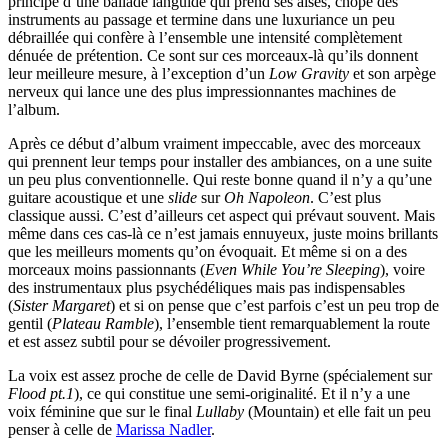
principe d’une ballade languide qui prend ses aises, chope des
instruments au passage et termine dans une luxuriance un peu
débraillée qui confère à l’ensemble une intensité complètement
dénuée de prétention. Ce sont sur ces morceaux-là qu’ils donnent
leur meilleure mesure, à l’exception d’un
Low Gravity
et son arpège
nerveux qui lance une des plus impressionnantes machines de
l’album.
Après ce début d’album vraiment impeccable, avec des morceaux
qui prennent leur temps pour installer des ambiances, on a une suite
un peu plus conventionnelle. Qui reste bonne quand il n’y a qu’une
guitare acoustique et une
slide
sur
Oh Napoleon
. C’est plus
classique aussi. C’est d’ailleurs cet aspect qui prévaut souvent. Mais
même dans ces cas-là ce n’est jamais ennuyeux, juste moins brillants
que les meilleurs moments qu’on évoquait. Et même si on a des
morceaux moins passionnants (
Even While You’re Sleeping
), voire
des instrumentaux plus psychédéliques mais pas indispensables
(
Sister Margaret
) et si on pense que c’est parfois c’est un peu trop de
gentil (
Plateau Ramble
), l’ensemble tient remarquablement la route
et est assez subtil pour se dévoiler progressivement.
La voix est assez proche de celle de David Byrne (spécialement sur
Flood pt.1
), ce qui constitue une semi-originalité. Et il n’y a une
voix féminine que sur le final
Lullaby
(Mountain) et elle fait un peu
penser à celle de
Marissa Nadler
.