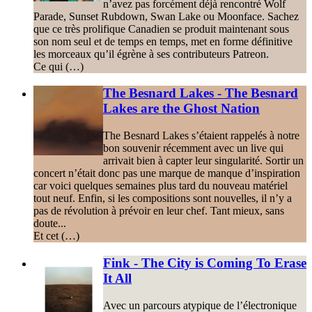
n’avez pas forcément déjà rencontré Wolf
Parade, Sunset Rubdown, Swan Lake ou Moonface. Sachez
que ce très prolifique Canadien se produit maintenant sous
son nom seul et de temps en temps, met en forme définitive
les morceaux qu’il égrène à ses contributeurs Patreon.
Ce qui (…)
The Besnard Lakes - The Besnard
Lakes are the Ghost Nation
The Besnard Lakes s’étaient rappelés à notre
bon souvenir récemment avec un live qui
arrivait bien à capter leur singularité. Sortir un
concert n’était donc pas une marque de manque d’inspiration
car voici quelques semaines plus tard du nouveau matériel
tout neuf. Enfin, si les compositions sont nouvelles, il n’y a
pas de révolution à prévoir en leur chef. Tant mieux, sans
doute...
Et cet (…)
Fink - The City is Coming To Erase
It All
Avec un parcours atypique de l’électronique