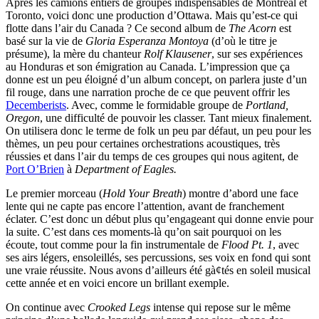
Après les camions entiers de groupes indispensables de Montréal et
Toronto, voici donc une production d’Ottawa. Mais qu’est-ce qui
flotte dans l’air du Canada ? Ce second album de
The Acorn
est
basé sur la vie de
Gloria Esperanza Montoya
(d’où le titre je
présume), la mère du chanteur
Rolf Klausener
, sur ses expériences
au Honduras et son émigration au Canada. L’impression que ça
donne est un peu éloigné d’un album concept, on parlera juste d’un
fil rouge, dans une narration proche de ce que peuvent offrir les
Decemberists
. Avec, comme le formidable groupe de
Portland,
Oregon
, une difficulté de pouvoir les classer. Tant mieux finalement.
On utilisera donc le terme de folk un peu par défaut, un peu pour les
thèmes, un peu pour certaines orchestrations acoustiques, très
réussies et dans l’air du temps de ces groupes qui nous agitent, de
Port O’Brien
à
Department of Eagles.
Le premier morceau (
Hold Your Breath
) montre d’abord une face
lente qui ne capte pas encore l’attention, avant de franchement
éclater. C’est donc un début plus qu’engageant qui donne envie pour
la suite. C’est dans ces moments-là qu’on sait pourquoi on les
écoute, tout comme pour la fin instrumentale de
Flood Pt. 1
, avec
ses airs légers, ensoleillés, ses percussions, ses voix en fond qui sont
une vraie réussite. Nous avons d’ailleurs été gà¢tés en soleil musical
cette année et en voici encore un brillant exemple.
On continue avec
Crooked Legs
intense qui repose sur le même