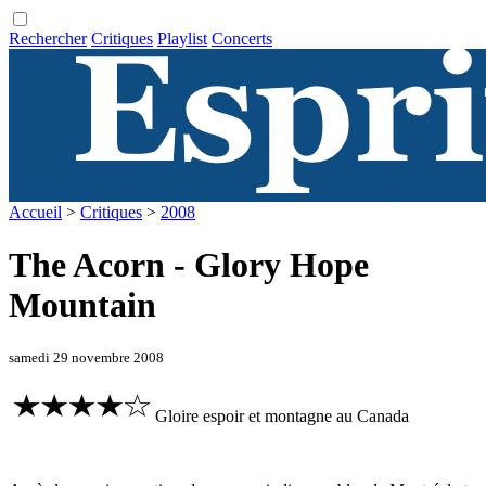
Rechercher
Critiques
Playlist
Concerts
Accueil
>
Critiques
>
2008
The Acorn - Glory Hope
Mountain
samedi 29 novembre 2008
Gloire espoir et montagne au Canada