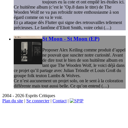
toujours eu la cote et ont empilé les étoiles ici.
Ce huitième album (c’est le ’Op.8 dans le titre) de The
Wooden Wolf ne va pas refroidir notre enthousiasme à son
égard comme on va le voir.
Et ça attaque dès Flutter qui signe des retrouvailles tellement
précieuses. Le fantôme d’Eliott Smith, voire celui (…)
St Moon - St Moon (EP)
Proposer Alex Keiling comme produit d’appel
ne pouvait que susciter notre curiosité. Avant
de dire tout le bien de son huitième album en
tant que The Wooden Wolf, le voici déjà dans
ce projet qu’il partage avec Julian Tröndle et Louis Groß du
groupe folk teuton Lambs & Wolves.
Ce n’est aucunement un projet solo, on le sent à la coloration
différente mais tout aussi belle. Ce qu’on entend (…)
2004 - 2026 Esprits Critiques
Plan du site
|
Se connecter
|
Contact
|