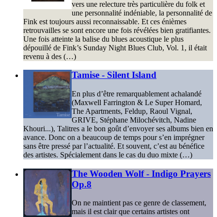
vers une relecture très particulière du folk et
une personnalité indéniable, la personnalité de
Fink est toujours aussi reconnaissable. Et ces énièmes
retrouvailles se sont encore une fois révélées bien gratifiantes.
Une fois atteinte la balise du blues acoustique le plus
dépouillé de Fink’s Sunday Night Blues Club, Vol. 1, il était
revenu à des (…)
Tamise - Silent Island
En plus d’être remarquablement achalandé
(Maxwell Farrington & Le Super Homard,
The Apartments, Feldup, Raoul Vignal,
GRIVE, Stéphane Milochévitch, Nadine
Khouri...), Talitres a le bon goût d’envoyer ses albums bien en
avance. Donc on a beaucoup de temps pour s’en imprégner
sans être pressé par l’actualité. Et souvent, c’est au bénéfice
des artistes. Spécialement dans le cas du duo mixte (…)
The Wooden Wolf - Indigo Prayers
Op.8
On ne maintient pas ce genre de classement,
mais il est clair que certains artistes ont