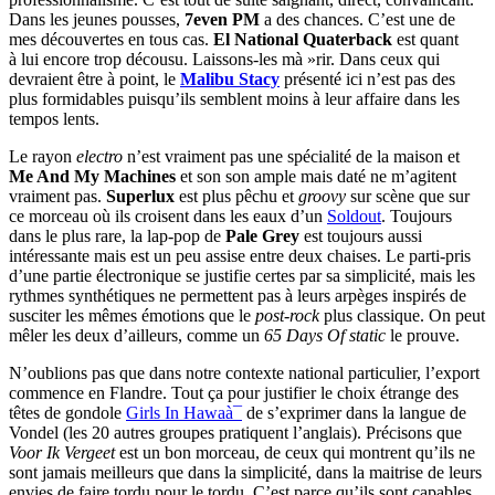
Dans les jeunes pousses,
7even PM
a des chances. C’est une de
mes découvertes en tous cas.
El National Quaterback
est quant
à lui encore trop décousu. Laissons-les mà »rir. Dans ceux qui
devraient être à point, le
Malibu Stacy
présenté ici n’est pas des
plus formidables puisqu’ils semblent moins à leur affaire dans les
tempos lents.
Le rayon
electro
n’est vraiment pas une spécialité de la maison et
Me And My Machines
et son son ample mais daté ne m’agitent
vraiment pas.
Superlux
est plus pêchu et
groovy
sur scène que sur
ce morceau où ils croisent dans les eaux d’un
Soldout
. Toujours
dans le plus rare, la lap-pop de
Pale Grey
est toujours aussi
intéressante mais est un peu assise entre deux chaises. Le parti-pris
d’une partie électronique se justifie certes par sa simplicité, mais les
rythmes synthétiques ne permettent pas à leurs arpèges inspirés de
susciter les mêmes émotions que le
post-rock
plus classique. On peut
mêler les deux d’ailleurs, comme un
65 Days Of static
le prouve.
N’oublions pas que dans notre contexte national particulier, l’export
commence en Flandre. Tout ça pour justifier le choix étrange des
têtes de gondole
Girls In Hawaà¯
de s’exprimer dans la langue de
Vondel (les 20 autres groupes pratiquent l’anglais). Précisons que
Voor Ik Vergeet
est un bon morceau, de ceux qui montrent qu’ils ne
sont jamais meilleurs que dans la simplicité, dans la maitrise de leurs
envies de faire tordu pour le tordu. C’est parce qu’ils sont capables