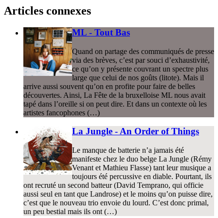
Articles connexes
ML - Tout Bas
Quand on partage des communiqués de presse
via des brèves, c’est par souci d’exhaustivité,
ce qu’on y présente couvrant un spectre plus
large que celui de nos goûts (litote). Mais il
arrive aussi souvent qu’on en profite pour faire de belles
découvertes. Ainsi, La Fête de la bruxelloise ML nous avait
tapé dans l’oreille si on peut dire. Et dans un contexte où les
artistes fancophones (…)
La Jungle - An Order of Things
Le manque de batterie n’a jamais été
manifeste chez le duo belge La Jungle (Rémy
Venant et Mathieu Flasse) tant leur musique a
toujours été percussive en diable. Pourtant, ils
ont recruté un second batteur (David Temprano, qui officie
aussi seul en tant que Landrose) et le moins qu’on puisse dire,
c’est que le nouveau trio envoie du lourd. C’est donc primal,
un peu bestial mais ils ont (…)