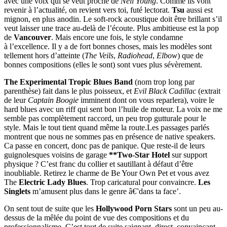
avec une voix qui se veut proche de
Neil Young
. Comme ils vont
revenir à l’actualité, on revient vers toi, futé lectorat.
Tsu
aussi est
mignon, en plus anodin. Le soft-rock acoustique doit être brillant s’il
veut laisser une trace au-delà de l’écoute. Plus ambitieuse est la pop
de
Vancouver
. Mais encore une fois, le style condamne
à l’excellence. Il y a de fort bonnes choses, mais les modèles sont
tellement hors d’atteinte (
The Veils
,
Radiohead
,
Elbow
) que de
bonnes compositions (elles le sont) sont vues plus sévèrement.
The Experimental Tropic Blues Band
(nom trop long par
parenthèse) fait dans le plus poisseux, et
Evil Black Cadillac
(extrait
de leur
Captain Boogie
imminent dont on vous reparlera), voire le
hard blues avec un riff qui sent bon l’huile de moteur. La voix ne me
semble pas complètement raccord, un peu trop gutturale pour le
style. Mais le tout tient quand même la route.Les passages parlés
montrent que nous ne sommes pas en présence de native speakers.
Ca passe en concert, donc pas de panique. Que reste-il de leurs
guignolesques voisins de garage
**Two-Star Hotel
sur support
physique ? C’est franc du collier et sautillant à défaut d’être
inoubliable. Retirez le charme de Be Your Own Pet et vous avez
The
Electric Lady Blues
. Trop caricatural pour convaincre.
Les
Singlets
m’amusent plus dans le genre â€˜dans ta face’.
On sent tout de suite que les
Hollywood Porn Stars
sont un peu au-
dessus de la mêlée du point de vue des compositions et du
professionnalisme. C’est tout de suite saignant, direct, convaincant.