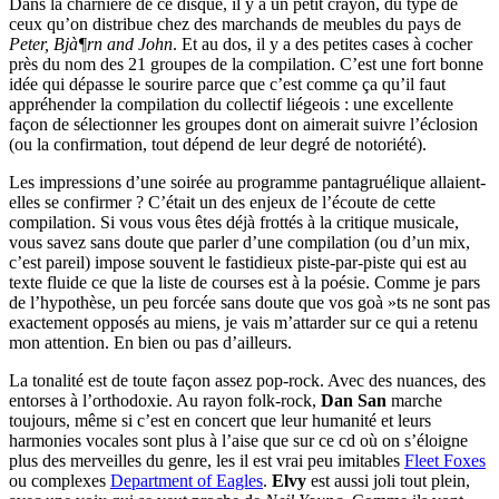
Dans la charnière de ce disque, il y a un petit crayon, du type de
ceux qu’on distribue chez des marchands de meubles du pays de
Peter, Bjà¶rn and John
. Et au dos, il y a des petites cases à cocher
près du nom des 21 groupes de la compilation. C’est une fort bonne
idée qui dépasse le sourire parce que c’est comme ça qu’il faut
appréhender la compilation du collectif liégeois : une excellente
façon de sélectionner les groupes dont on aimerait suivre l’éclosion
(ou la confirmation, tout dépend de leur degré de notoriété).
Les impressions d’une soirée au programme pantagruélique allaient-
elles se confirmer ? C’était un des enjeux de l’écoute de cette
compilation. Si vous vous êtes déjà frottés à la critique musicale,
vous savez sans doute que parler d’une compilation (ou d’un mix,
c’est pareil) impose souvent le fastidieux piste-par-piste qui est au
texte fluide ce que la liste de courses est à la poésie. Comme je pars
de l’hypothèse, un peu forcée sans doute que vos goà »ts ne sont pas
exactement opposés au miens, je vais m’attarder sur ce qui a retenu
mon attention. En bien ou pas d’ailleurs.
La tonalité est de toute façon assez pop-rock. Avec des nuances, des
entorses à l’orthodoxie. Au rayon folk-rock,
Dan San
marche
toujours, même si c’est en concert que leur humanité et leurs
harmonies vocales sont plus à l’aise que sur ce cd où on s’éloigne
plus des merveilles du genre, les il est vrai peu imitables
Fleet Foxes
ou complexes
Department of Eagles
.
Elvy
est aussi joli tout plein,