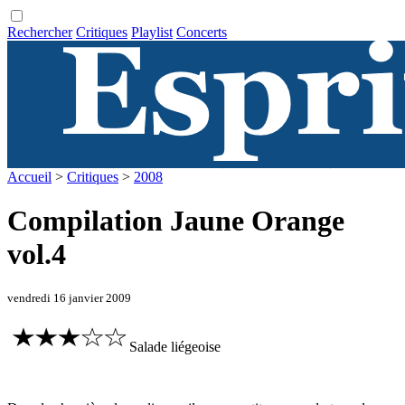
Rechercher
Critiques
Playlist
Concerts
Accueil
>
Critiques
>
2008
Compilation Jaune Orange
vol.4
vendredi 16 janvier 2009
Salade liégeoise