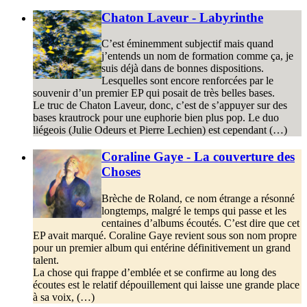
Chaton Laveur - Labyrinthe
C’est éminemment subjectif mais quand
j’entends un nom de formation comme ça, je
suis déjà dans de bonnes dispositions.
Lesquelles sont encore renforcées par le
souvenir d’un premier EP qui posait de très belles bases.
Le truc de Chaton Laveur, donc, c’est de s’appuyer sur des
bases krautrock pour une euphorie bien plus pop. Le duo
liégeois (Julie Odeurs et Pierre Lechien) est cependant (…)
Coraline Gaye - La couverture des
Choses
Brèche de Roland, ce nom étrange a résonné
longtemps, malgré le temps qui passe et les
centaines d’albums écoutés. C’est dire que cet
EP avait marqué. Coraline Gaye revient sous son nom propre
pour un premier album qui entérine définitivement un grand
talent.
La chose qui frappe d’emblée et se confirme au long des
écoutes est le relatif dépouillement qui laisse une grande place
à sa voix, (…)