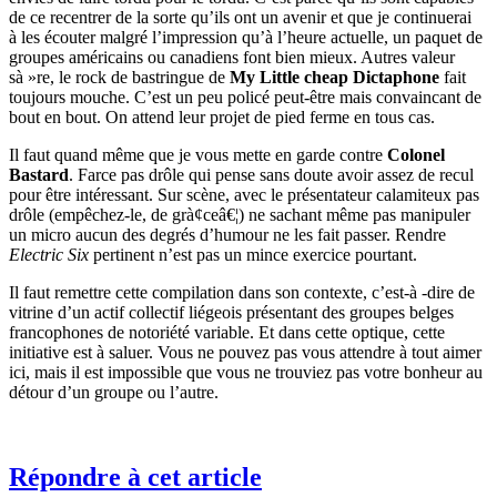
de ce recentrer de la sorte qu’ils ont un avenir et que je continuerai
à les écouter malgré l’impression qu’à l’heure actuelle, un paquet de
groupes américains ou canadiens font bien mieux. Autres valeur
sà »re, le rock de bastringue de
My Little cheap Dictaphone
fait
toujours mouche. C’est un peu policé peut-être mais convaincant de
bout en bout. On attend leur projet de pied ferme en tous cas.
Il faut quand même que je vous mette en garde contre
Colonel
Bastard
. Farce pas drôle qui pense sans doute avoir assez de recul
pour être intéressant. Sur scène, avec le présentateur calamiteux pas
drôle (empêchez-le, de grà¢ceâ€¦) ne sachant même pas manipuler
un micro aucun des degrés d’humour ne les fait passer. Rendre
Electric Six
pertinent n’est pas un mince exercice pourtant.
Il faut remettre cette compilation dans son contexte, c’est-à -dire de
vitrine d’un actif collectif liégeois présentant des groupes belges
francophones de notoriété variable. Et dans cette optique, cette
initiative est à saluer. Vous ne pouvez pas vous attendre à tout aimer
ici, mais il est impossible que vous ne trouviez pas votre bonheur au
détour d’un groupe ou l’autre.
Répondre à cet article