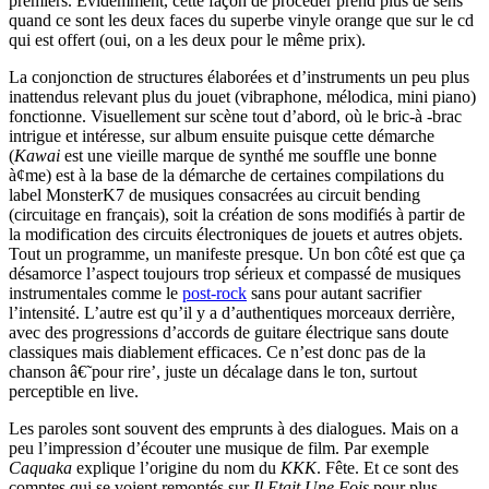
premiers. Evidemment, cette façon de procéder prend plus de sens
quand ce sont les deux faces du superbe vinyle orange que sur le cd
qui est offert (oui, on a les deux pour le même prix).
La conjonction de structures élaborées et d’instruments un peu plus
inattendus relevant plus du jouet (vibraphone, mélodica, mini piano)
fonctionne. Visuellement sur scène tout d’abord, où le bric-à -brac
intrigue et intéresse, sur album ensuite puisque cette démarche
(
Kawai
est une vieille marque de synthé me souffle une bonne
à¢me) est à la base de la démarche de certaines compilations du
label MonsterK7 de musiques consacrées au circuit bending
(circuitage en français), soit la création de sons modifiés à partir de
la modification des circuits électroniques de jouets et autres objets.
Tout un programme, un manifeste presque. Un bon côté est que ça
désamorce l’aspect toujours trop sérieux et compassé de musiques
instrumentales comme le
post-rock
sans pour autant sacrifier
l’intensité. L’autre est qu’il y a d’authentiques morceaux derrière,
avec des progressions d’accords de guitare électrique sans doute
classiques mais diablement efficaces. Ce n’est donc pas de la
chanson â€˜pour rire’, juste un décalage dans le ton, surtout
perceptible en live.
Les paroles sont souvent des emprunts à des dialogues. Mais on a
peu l’impression d’écouter une musique de film. Par exemple
Caquaka
explique l’origine du nom du
KKK
. Fête. Et ce sont des
comptes qui se voient remontés sur
Il Etait Une Fois
pour plus