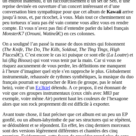
un endroit inattendu, d’un raccourcissement d’un set de Seb, d’une
reprise devinée en ouverture d’un concert intéressant et d’une
conversation bien sympathique pour que cet album de
Kawaii
arrive
jusqu’à nous, et, par ricochet, à vous. Mais tout ce cheminement un
peu tortueux n’aura pas été vain comme vous allez vous en rendre
compte. Et vous n’avez pas fini d’entendre parler du label français
MonsterK7
(
Orouni
,
Watine
â€¦) en ces colonnes.
On a souligné l’an passé la masse de duos mixtes qui foisonnent
(
The Knife
,
The Do, The Kills, Soldout, The Ting Tings, High
Placesâ€¦
). C’est encore le cas ici puisque ce sont elle (
La Loutre
) et
lui (
Big Bisous
) qui vont vous tenir par la main. Car si vous ne
risquez aucunement de vous perdre, les définitions me manquent
à l’heure d’imaginer quel style s’en rapproche le plus. Globalement
instrumentale, rehaussée de rythmes synthétiques, la musique du duo
français pourrait se rapprocher de Rien (le groupe, pas le néant
hein), voire d’un
Ez3kiel
détendu. A ce propos, il est étonnant de
voir que ces groupes instrumentaux (ceux cités avec
M83
par
exemple, voire même
Air
) portent haut les couleurs de l’hexagone
alors que son rock proprement dit est difficile à exporter.
Avant toute chose, il faut préciser que cet album est un peu un EP
gonflé, ou un album-labyrinthe de par ses structures qui se répètent,
se dédoublent et se répondent. En effet, les cinq derniers morceaux
sont des versions légèrement différentes et chantées des cinq