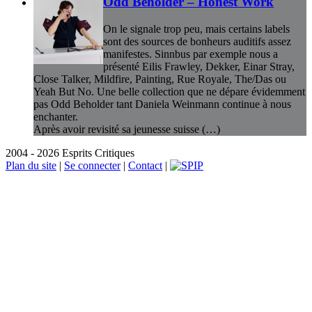
Odd Beholder – Honest Work
On le signale trop peu, mais certains labels
sont des sources de bonheurs auditifs assez
manifestes. Sinnbus par exemple nous a
présenté Eilis Frawley, Dekker, Einar Stray,
Close Talker, Mildfire, Painting, Rue Royale, The/Das ou
Yeah But No. Une belle collection que ne dépare évidemment
pas Odd Beholder tant Daniela Weinmann continue à nous
enchanter.
Après avoir revisité sa jeunesse suisse (…)
2004 - 2026 Esprits Critiques
Plan du site
|
Se connecter
|
Contact
|