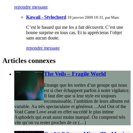
repondre message
Kawaii - Stylochord
19 janvier 2009 19:31, par
Marc
C’est le hasard qui me les a fait découvrir. C’est une
bonne surprise en tous cas. Et tu apprécieras l’objet
sans aucun doute.
repondre message
Articles connexes
The Veils – Fragile World
Etrange que les sorties d’un groupe qui nous
est si cher échappent parfois à notre vigilance.
Il faut dire que si leur style est toujours
reconnaissable, l’ambition de leurs albums est
variable. Au très spectaculaire et généreux ...And Out of the
Void Came Love avait en effet succédé le plus intime
Asphodels qui avait aussi moins marqué. On comprend très
vite qu’on va rester proches de ce (…)