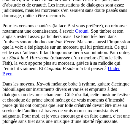
d’absurde et de cruauté. Les incrustations de dialogues sont assez
judicieuses, mais les morceaux s’en seraient sans doute passés sans
dommage, quitte à être raccourcis.
Pour les versions chantées (la face B si vous préférez), on retrouve
notamment une connaissance, à savoir
Orouni
. Son timbre et son
anglais restent assez particuliers mais il se fond très bien dans
l’univers sonore du duo sur
Jam Fever
. Mais on a aussi l’impression
que la voix a été plaquée sur un morceau qui lui préexistait. Ce qui
est le cas d’ailleurs. Il faut toujours se fier à son intuition. Par contre,
sur
Stuck In A Hurricane
(rehaussée d’un membre d’Uncle Jelly
Fish), la voix apporte plus au morceau, grà¢ce à sa mélodie qui
l’enrichit vraiment. Et
Caquaka B-side
m’a fait penser à
Under
Byen
.
Dans les moyens,
Kawaii
mélange boite à rythme, guitare électrique,
bidouillages sur instruments divers et variés et emprunts à des
dialogues ou des amis chanteurs. Côté résultat, cette musique festive
et chaotique de prime abord ménage de vrais moments d’intensité,
parce qu’ils ont compris que leur folle créativité devait être mise au
service de l’auditeur à travers de vrais morceaux consistants et
saignants. Pour moi, et je vous encourage à en faire autant, c’est une
plongée sans filet dans une musique d’une liberté réjouissante.