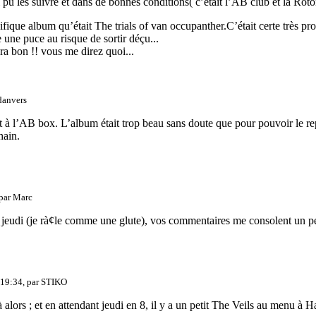
ai pu les suivre et dans de bonnes conditions( c’était l’AB club et la R
ifique album qu’était The trials of van occupanther.C’était certe très p
une puce au risque de sortir déçu...
a bon !! vous me direz quoi...
danvers
 à l’AB box. L’album était trop beau sans doute que pour pouvoir le rep
hain.
 par
Marc
 jeudi (je rà¢le comme une glute), vos commentaires me consolent un pe
 19:34, par
STIKO
lors ; et en attendant jeudi en 8, il y a un petit The Veils au menu à H