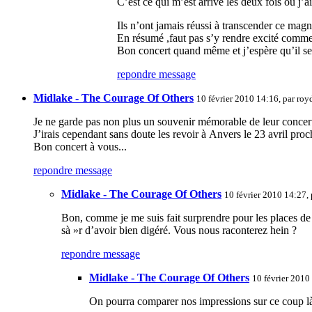
C’est ce qui m’est arrivé les deux fois où j’
Ils n’ont jamais réussi à transcender ce magn
En résumé ,faut pas s’y rendre excité comme 
Bon concert quand même et j’espère qu’il ser
repondre message
Midlake - The Courage Of Others
10 février 2010 14:16, par
roy
Je ne garde pas non plus un souvenir mémorable de leur concert
J’irais cependant sans doute les revoir à Anvers le 23 avril proc
Bon concert à vous...
repondre message
Midlake - The Courage Of Others
10 février 2010 14:27,
Bon, comme je me suis fait surprendre pour les places de
sà »r d’avoir bien digéré. Vous nous raconterez hein ?
repondre message
Midlake - The Courage Of Others
10 février 2010
On pourra comparer nos impressions sur ce coup là a