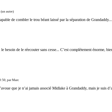
(un autre)
able de combler le trou béant laissé par la séparation de Grandaddy......
i le besoin de le réecouter sans cesse... C’est complètement énorme, bien
0:50, par
Marc
 J’avoue que je n’ai jamais associé Midlake à Grandaddy, mais je suis d’ac