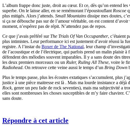
L’album frappe donc juste, droit au cœur. Et ce, dès qu’on entend les
superbe. On le laisse aller, en se remémorant l’époustouflant
Roscoe
q
plus mitigés. Alors j’attends.
Small Mountains
dissipe mes doutes, c’e
si ça ne débouche pas sur de l’amour véritable, on est content d’avoir 
moment, n’espérez pas de répit. N’attendez pas de repos.
Ce que j’avais préféré sur
The Trials Of Van Occupanther
, c’étaient
plus intimistes. Leur performance ici est justement d’avoir réussi la
registre. A l’instar du
Boxer de The National
, leur champ d’investiga
de l’acoustique et de l’électrique, qui parfois prend un malin plaisir 
défendent des mélodies souvent imparables. Il y a sans doute des titres q
les deux premiers morceaux ou un
Ruler, Ruling All These
, voire le fi
Radiohead
. On retrouve cette veine aussi le temps d’un
Bring Down
b
Plus le temps passe, plus les écoutes extatiques s’accumulent, plus j’
justice à une pièce maitresse est là . Mais ma lourde insistance a dé
Rock
, genre un peu fade de rock seventies), mais ma subjectivité a trou
elles sont nombreuses les choses susceptibles de m’y faire chavirer. C’es
sans doute.
Répondre à cet article