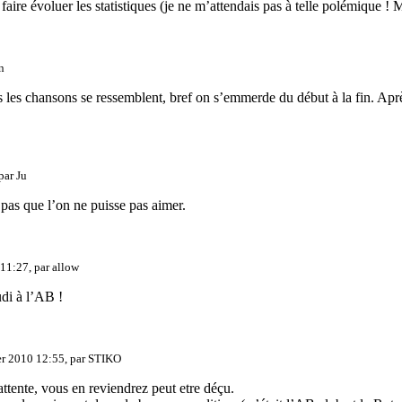
 faire évoluer les statistiques (je ne m’attendais pas à telle polémique ! 
n
s les chansons se ressemblent, bref on s’emmerde du début à la fin. Ap
 par
Ju
as que l’on ne puisse pas aimer.
 11:27, par
allow
udi à l’AB !
er 2010 12:55, par
STIKO
ttente, vous en reviendrez peut etre déçu.