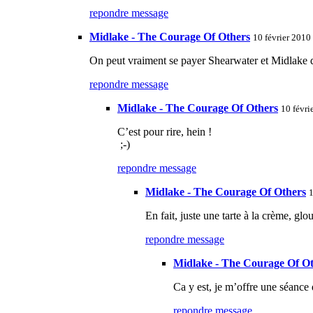
repondre message
Midlake - The Courage Of Others
10 février 2010
On peut vraiment se payer Shearwater et Midlake de
repondre message
Midlake - The Courage Of Others
10 févri
C’est pour rire, hein !
;-)
repondre message
Midlake - The Courage Of Others
1
En fait, juste une tarte à la crème, glo
repondre message
Midlake - The Courage Of O
Ca y est, je m’offre une séance
repondre message