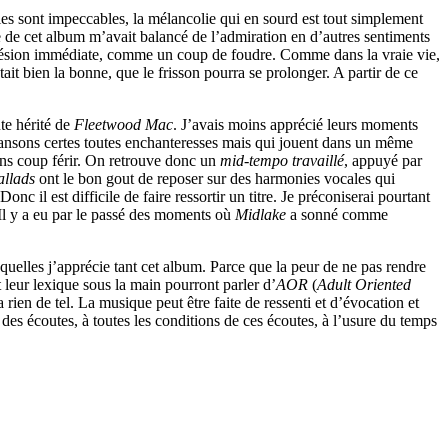
onies sont impeccables, la mélancolie qui en sourd est tout simplement
e de cet album m’avait balancé de l’admiration en d’autres sentiments
adhésion immédiate, comme un coup de foudre. Comme dans la vraie vie,
it bien la bonne, que le frisson pourra se prolonger. A partir de ce
te hérité de
Fleetwood Mac
. J’avais moins apprécié leurs moments
chansons certes toutes enchanteresses mais qui jouent dans un même
ans coup férir. On retrouve donc un
mid-tempo travaillé
, appuyé par
llads
ont le bon gout de reposer sur des harmonies vocales qui
c il est difficile de faire ressortir un titre. Je préconiserai pourtant
. Il y a eu par le passé des moments où
Midlake
a sonné comme
quelles j’apprécie tant cet album. Parce que la peur de ne pas rendre
leur lexique sous la main pourront parler d’
AOR
(
Adult Oriented
 rien de tel. La musique peut être faite de ressenti et d’évocation et
n des écoutes, à toutes les conditions de ces écoutes, à l’usure du temps