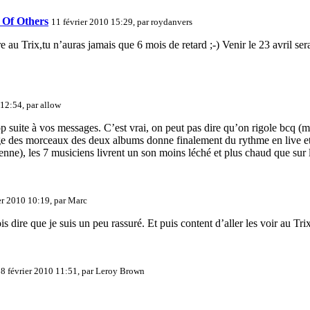
 Of Others
11 février 2010 15:29, par
roydanvers
 au Trix,tu n’auras jamais que 6 mois de retard ;-) Venir le 23 avril sera
 12:54, par
allow
trop suite à vos messages. C’est vrai, on peut pas dire qu’on rigole bcq (
ange des morceaux des deux albums donne finalement du rythme en live e
ne), les 7 musiciens livrent un son moins léché et plus chaud que sur l
er 2010 10:19, par
Marc
s dire que je suis un peu rassuré. Et puis content d’aller les voir au Tri
8 février 2010 11:51, par
Leroy Brown