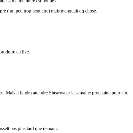
otonde si ma mémoire est bonne)
ropre ( un peu trop peut etre) mais manquait qq chose.
roduire en live.
u. Mais il faudra attendre Shearwater la semaine prochaine pour être
asselt pas plus tard que demain.