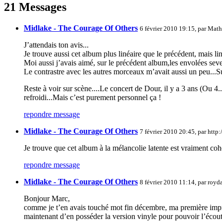
21 Messages
Midlake - The Courage Of Others
6 février 2010 19:15, par
Math
J’attendais ton avis...
Je trouve aussi cet album plus linéaire que le précédent, mais l
Moi aussi j’avais aimé, sur le précédent album,les envolées sev
Le contrastre avec les autres morceaux m’avait aussi un peu...Su
Reste à voir sur scène....Le concert de Dour, il y a 3 ans (Ou 4.
refroidi...Mais c’est purement personnel ça !
repondre message
Midlake - The Courage Of Others
7 février 2010 20:45, par
http:
Je trouve que cet album à la mélancolie latente est vraiment co
repondre message
Midlake - The Courage Of Others
8 février 2010 11:14, par
royd
Bonjour Marc,
comme je t’en avais touché mot fin décembre, ma première impres
maintenant d’en posséder la version vinyle pour pouvoir l’écouter