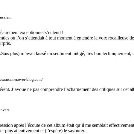
usalem
inéairement exceptionnel s’entend !
enties où l’on s’attendait à tout moment à entendre la voix rocailleuse
rpris.
..Sais plus) m’avait laissé un sentiment mitigé, très bon techniquement, c
//satusamer.over-blog.com/
hérent. J’avoue ne pas comprendre l’acharnement des critiques sur cet a
anvers
sion après l’écoute de cet album était qu’il me semblait effectivement 
 plus attentivement et (j’espère) le savourer...