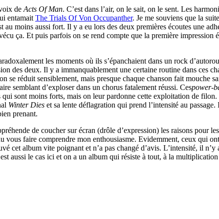
 voix de
Acts Of Man
. C’est dans l’air, on le sait, on le sent. Les harm
ui entamait
The Trials Of Von Occupanther
. Je me souviens que la suit
st au moins aussi fort. Il y a eu lors des deux premières écoutes une 
vécu ça. Et puis parfois on se rend compte que la première impression éta
 paradoxalement les moments où ils s’épanchaient dans un rock d’autorou
 fusion des deux. Il y a immanquablement une certaine routine dans ces 
tion se réduit sensiblement, mais presque chaque chanson fait mouche s
à faire semblant d’exploser dans un chorus fatalement réussi. Ces
power-ba
ui sont moins forts, mais on leur pardonne cette exploitation de filon. Don
nal
Winter Dies
et sa lente déflagration qui prend l’intensité au passage
ien prenant.
appréhende de coucher sur écran (drôle d’expression) les raisons pour les
jà du vous faire comprendre mon enthousiasme. Evidemment, ceux qui ont 
vé cet album vite poignant et n’a pas changé d’avis. L’intensité, il n’y a
t aussi le cas ici et on a un album qui résiste à tout, à la multiplicatio