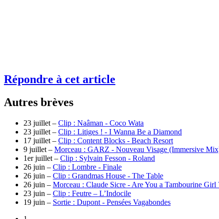
Répondre à cet article
Autres brèves
23 juillet –
Clip : Naâman - Coco Wata
23 juillet –
Clip : Litiges ! - I Wanna Be a Diamond
17 juillet –
Clip : Content Blocks - Beach Resort
9 juillet –
Morceau : GARZ - Nouveau Visage (Immersive Mix
1er juillet –
Clip : Sylvain Fesson - Roland
26 juin –
Clip : Lombre - Finale
26 juin –
Clip : Grandmas House - The Table
26 juin –
Morceau : Claude Sicre - Are You a Tambourine Girl
23 juin –
Clip : Feutre – L’Indocile
19 juin –
Sortie : Dupont - Pensées Vagabondes
1