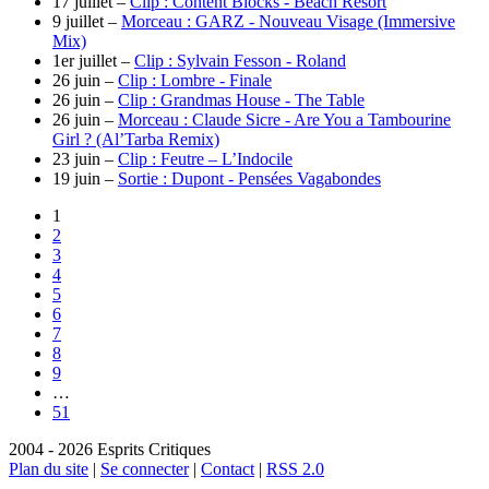
17 juillet –
Clip : Content Blocks - Beach Resort
9 juillet –
Morceau : GARZ - Nouveau Visage (Immersive
Mix)
1er juillet –
Clip : Sylvain Fesson - Roland
26 juin –
Clip : Lombre - Finale
26 juin –
Clip : Grandmas House - The Table
26 juin –
Morceau : Claude Sicre - Are You a Tambourine
Girl ? (Al’Tarba Remix)
23 juin –
Clip : Feutre – L’Indocile
19 juin –
Sortie : Dupont - Pensées Vagabondes
1
2
3
4
5
6
7
8
9
…
51
2004 - 2026 Esprits Critiques
Plan du site
|
Se connecter
|
Contact
|
RSS 2.0