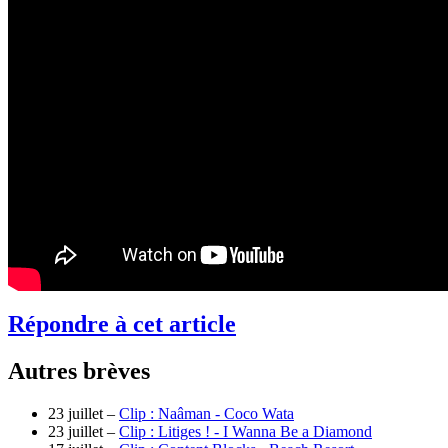
Répondre à cet article
Autres brèves
23 juillet –
Clip : Naâman - Coco Wata
23 juillet –
Clip : Litiges ! - I Wanna Be a Diamond