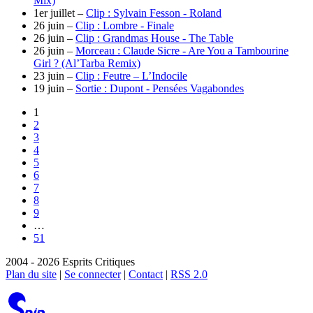
Mix)
1er juillet –
Clip : Sylvain Fesson - Roland
26 juin –
Clip : Lombre - Finale
26 juin –
Clip : Grandmas House - The Table
26 juin –
Morceau : Claude Sicre - Are You a Tambourine
Girl ? (Al’Tarba Remix)
23 juin –
Clip : Feutre – L’Indocile
19 juin –
Sortie : Dupont - Pensées Vagabondes
1
2
3
4
5
6
7
8
9
…
51
2004 - 2026 Esprits Critiques
Plan du site
|
Se connecter
|
Contact
|
RSS 2.0