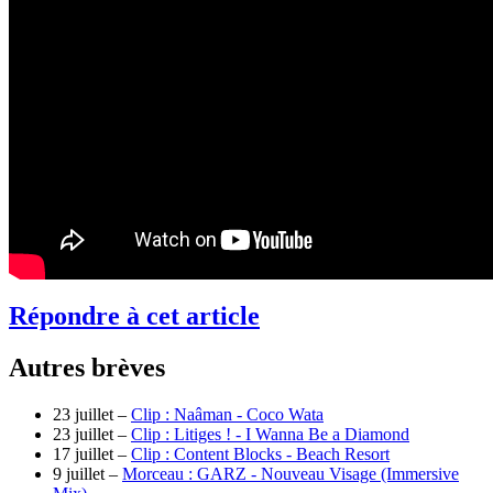
Répondre à cet article
Autres brèves
23 juillet –
Clip : Naâman - Coco Wata
23 juillet –
Clip : Litiges ! - I Wanna Be a Diamond
17 juillet –
Clip : Content Blocks - Beach Resort
9 juillet –
Morceau : GARZ - Nouveau Visage (Immersive