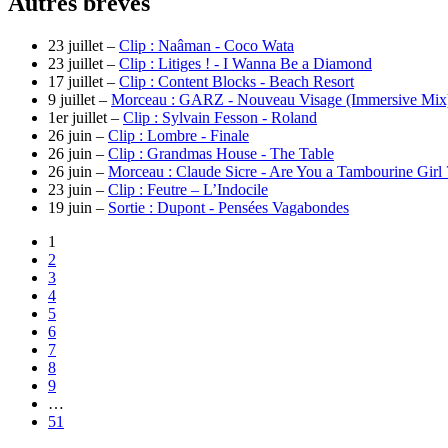
Autres brèves
23 juillet –
Clip : Naâman - Coco Wata
23 juillet –
Clip : Litiges ! - I Wanna Be a Diamond
17 juillet –
Clip : Content Blocks - Beach Resort
9 juillet –
Morceau : GARZ - Nouveau Visage (Immersive Mix
1er juillet –
Clip : Sylvain Fesson - Roland
26 juin –
Clip : Lombre - Finale
26 juin –
Clip : Grandmas House - The Table
26 juin –
Morceau : Claude Sicre - Are You a Tambourine Girl
23 juin –
Clip : Feutre – L’Indocile
19 juin –
Sortie : Dupont - Pensées Vagabondes
1
2
3
4
5
6
7
8
9
…
51