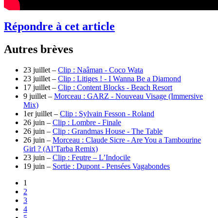
Répondre à cet article
Autres brèves
23 juillet –
Clip : Naâman - Coco Wata
23 juillet –
Clip : Litiges ! - I Wanna Be a Diamond
17 juillet –
Clip : Content Blocks - Beach Resort
9 juillet –
Morceau : GARZ - Nouveau Visage (Immersive
Mix)
1er juillet –
Clip : Sylvain Fesson - Roland
26 juin –
Clip : Lombre - Finale
26 juin –
Clip : Grandmas House - The Table
26 juin –
Morceau : Claude Sicre - Are You a Tambourine
Girl ? (Al’Tarba Remix)
23 juin –
Clip : Feutre – L’Indocile
19 juin –
Sortie : Dupont - Pensées Vagabondes
1
2
3
4
5