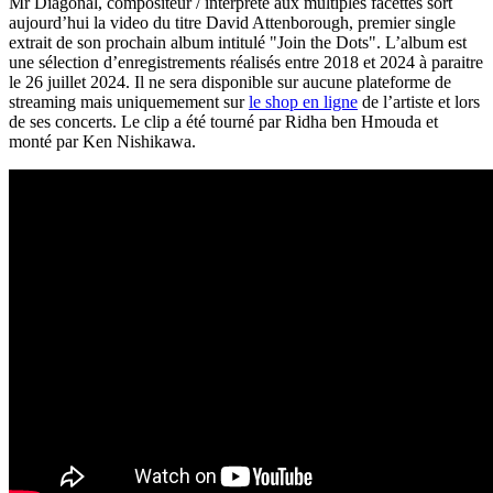
Mr Diagonal, compositeur / interprète aux multiples facettes sort
aujourd’hui la video du titre David Attenborough, premier single
extrait de son prochain album intitulé "Join the Dots". L’album est
une sélection d’enregistrements réalisés entre 2018 et 2024 à paraitre
le 26 juillet 2024. Il ne sera disponible sur aucune plateforme de
streaming mais uniquemement sur
le shop en ligne
de l’artiste et lors
de ses concerts. Le clip a été tourné par Ridha ben Hmouda et
monté par Ken Nishikawa.