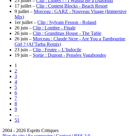
23 juillet –
Clip : Litiges ! - I Wanna Be a Diamond
17 juillet –
Clip : Content Blocks - Beach Resort
9 juillet –
Morceau : GARZ - Nouveau Visage (Immersive
Mix)
1er juillet –
Clip : Sylvain Fesson - Roland
26 juin –
Clip : Lombre - Finale
26 juin –
Clip : Grandmas House - The Table
26 juin –
Morceau : Claude Sicre - Are You a Tambourine
Girl ? (Al’Tarba Remix)
23 juin –
Clip : Feutre – L’Indocile
19 juin –
Sortie : Dupont - Pensées Vagabondes
1
2
3
4
5
6
7
8
9
…
51
2004 - 2026 Esprits Critiques
Plan du site
|
Se connecter
|
Contact
|
RSS 2.0