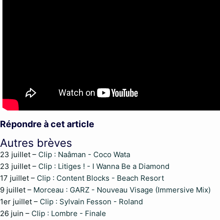
Répondre à cet article
Autres brèves
23 juillet –
Clip : Naâman - Coco Wata
23 juillet –
Clip : Litiges ! - I Wanna Be a Diamond
17 juillet –
Clip : Content Blocks - Beach Resort
9 juillet –
Morceau : GARZ - Nouveau Visage (Immersive Mix)
1er juillet –
Clip : Sylvain Fesson - Roland
26 juin –
Clip : Lombre - Finale