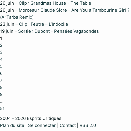
26 juin –
Clip : Grandmas House - The Table
26 juin –
Morceau : Claude Sicre - Are You a Tambourine Girl ?
(Al’Tarba Remix)
23 juin –
Clip : Feutre – L’Indocile
19 juin –
Sortie : Dupont - Pensées Vagabondes
1
2
3
4
5
6
7
8
9
…
51
2004 - 2026 Esprits Critiques
Plan du site
|
Se connecter
|
Contact
|
RSS 2.0