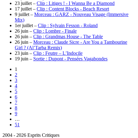
23 juillet –
Clip : Litiges ! - I Wanna Be a Diamond
17 juillet –
Clip : Content Blocks - Beach Resort
9 juillet –
Morceau : GARZ - Nouveau Visage (Immersive
Mix)
1er juillet –
Clip : Sylvain Fesson - Roland
26 juin –
Clip : Lombre - Finale
26 juin –
Clip : Grandmas House - The Table
26 juin –
Morceau : Claude Sicre - Are You a Tambourine
Girl ? (Al’Tarba Remix)
23 juin –
Clip : Feutre – L’Indocile
19 juin –
Sortie : Dupont - Pensées Vagabondes
1
2
3
4
5
6
7
8
9
…
51
2004 - 2026 Esprits Critiques