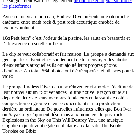
Le single "Petit Bain" est également
disponible en digital sur toutes
les plateformes
Avec ce nouveau morceau, Endless Dive présente une ritournelle
entêtante entre math rock & post rock acoustique enrobée de
textures ambient.
â€œPetit bain" c’est l’odeur de la piscine, les sauts en brassards et
l’iridescence du soleil sur l’eau.
Le clip se veut collaboratif et fait-maison. Le groupe a demandé aux
gens qui les suivent et les soutiennent de leur envoyer des photos
d’eux enfants auxquelles ils ont ajouté leurs propres photos
d’enfance. Au total, 564 photos ont été récupérées et utilisées pour la
vidéo.
Le groupe Endless Dive a dà » se réinventer et aborder l’écriture de
leur nouvel album "Souvenances" d’une nouvelle façon suite au
départ de deux de leurs membres fondateurs en laissant de côté la
composition en groupe et en se concentrant sur la production
derrière un ordinateur. De nouvelles influences telles que Bon Iver
ou Saya Gray s’ajoutent désormais aux pionniers du post rock
Explosions in the Sky ou This Will Destroy You, une musique
singulière qui devrait également plaire aux fans de The Books,
Tortoise ou Bibio.