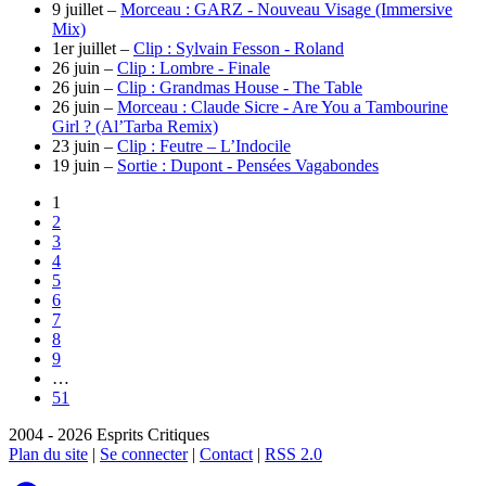
9 juillet –
Morceau : GARZ - Nouveau Visage (Immersive
Mix)
1er juillet –
Clip : Sylvain Fesson - Roland
26 juin –
Clip : Lombre - Finale
26 juin –
Clip : Grandmas House - The Table
26 juin –
Morceau : Claude Sicre - Are You a Tambourine
Girl ? (Al’Tarba Remix)
23 juin –
Clip : Feutre – L’Indocile
19 juin –
Sortie : Dupont - Pensées Vagabondes
1
2
3
4
5
6
7
8
9
…
51
2004 - 2026 Esprits Critiques
Plan du site
|
Se connecter
|
Contact
|
RSS 2.0