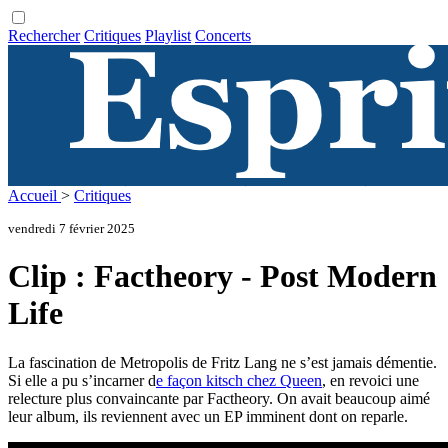
Rechercher
Critiques
Playlist
Concerts
Accueil
>
Critiques
vendredi 7 février 2025
Clip : Factheory - Post Modern
Life
La fascination de Metropolis de Fritz Lang ne s’est jamais démentie.
Si elle a pu s’incarner d
e façon kitsch chez Queen
, en revoici une
relecture plus convaincante par Factheory. On avait beaucoup aimé
leur album, ils reviennent avec un EP imminent dont on reparle.