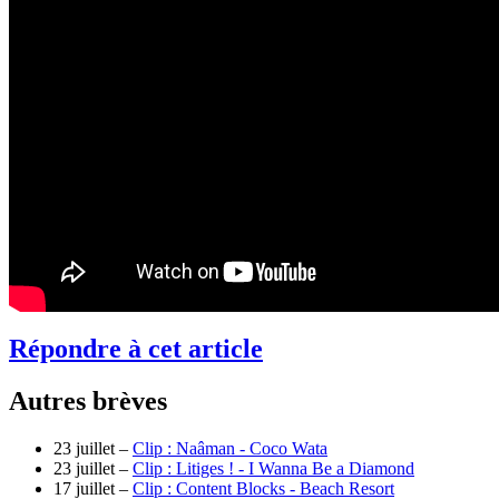
Répondre à cet article
Autres brèves
23 juillet –
Clip : Naâman - Coco Wata
23 juillet –
Clip : Litiges ! - I Wanna Be a Diamond
17 juillet –
Clip : Content Blocks - Beach Resort