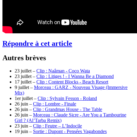
Répondre à cet article
Autres brèves
23 juillet –
Clip : Naâman - Coco Wata
23 juillet –
Clip : Litiges ! - I Wanna Be a Diamond
17 juillet –
Clip : Content Blocks - Beach Resort
9 juillet –
Morceau : GARZ - Nouveau Visage (Immersive
Mix)
1er juillet –
Clip : Sylvain Fesson - Roland
26 juin –
Clip : Lombre - Finale
26 juin –
Clip : Grandmas House - The Table
26 juin –
Morceau : Claude Sicre - Are You a Tambourine
Girl ? (Al’Tarba Remix)
23 juin –
Clip : Feutre – L’Indocile
19 juin –
Sortie : Dupont - Pensées Vagabondes