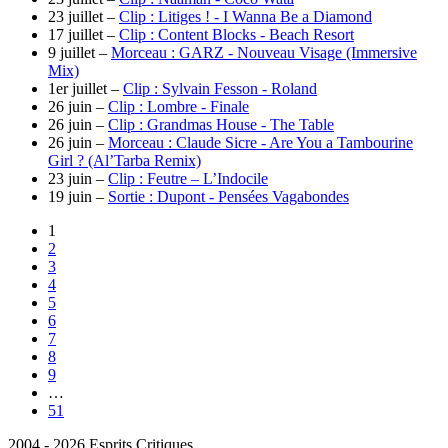
23 juillet –
Clip : Litiges ! - I Wanna Be a Diamond
17 juillet –
Clip : Content Blocks - Beach Resort
9 juillet –
Morceau : GARZ - Nouveau Visage (Immersive
Mix)
1er juillet –
Clip : Sylvain Fesson - Roland
26 juin –
Clip : Lombre - Finale
26 juin –
Clip : Grandmas House - The Table
26 juin –
Morceau : Claude Sicre - Are You a Tambourine
Girl ? (Al’Tarba Remix)
23 juin –
Clip : Feutre – L’Indocile
19 juin –
Sortie : Dupont - Pensées Vagabondes
1
2
3
4
5
6
7
8
9
…
51
2004 - 2026 Esprits Critiques