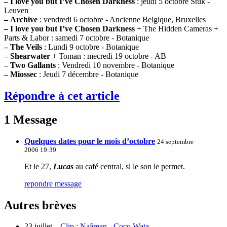
–
I love you but I’ve Chosen Darkness
: jeudi 5 octobre Stuk -
Leuven
–
Archive
: vendredi 6 octobre - Ancienne Belgique, Bruxelles
–
I love you but I’ve Chosen Darkness
+ The Hidden Cameras +
Parts & Labor : samedi 7 octobre - Botanique
–
The Veils
: Lundi 9 octobre - Botanique
–
Shearwater
+ Toman : mecredi 19 octobre - AB
–
Two Gallants
: Vendredi 10 novembre - Botanique
–
Miossec
: Jeudi 7 décembre - Botanique
Répondre à cet article
1 Message
Quelques dates pour le mois d’octobre
24 septembre
2006 19:39
Et le 27,
Lucas
au café central, si le son le permet.
repondre message
Autres brèves
23 juillet –
Clip : Naâman - Coco Wata