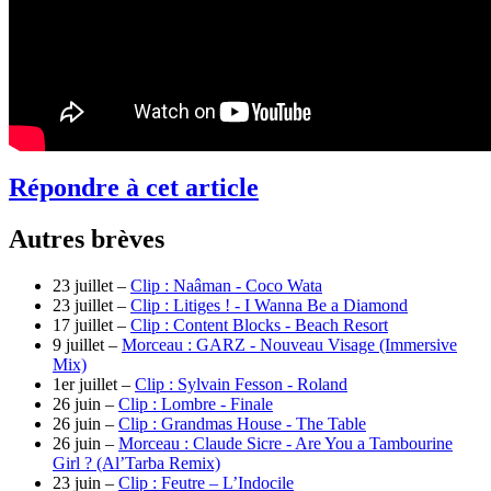
Répondre à cet article
Autres brèves
23 juillet –
Clip : Naâman - Coco Wata
23 juillet –
Clip : Litiges ! - I Wanna Be a Diamond
17 juillet –
Clip : Content Blocks - Beach Resort
9 juillet –
Morceau : GARZ - Nouveau Visage (Immersive
Mix)
1er juillet –
Clip : Sylvain Fesson - Roland
26 juin –
Clip : Lombre - Finale
26 juin –
Clip : Grandmas House - The Table
26 juin –
Morceau : Claude Sicre - Are You a Tambourine
Girl ? (Al’Tarba Remix)
23 juin –
Clip : Feutre – L’Indocile