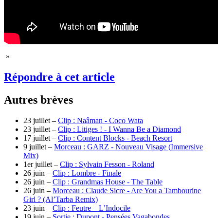
»
Répondre à cet article
Autres brèves
23 juillet –
Clip : Naâman - Coco Wata
23 juillet –
Clip : Litiges ! - I Wanna Be a Diamond
17 juillet –
Clip : Content Blocks - Beach Resort
9 juillet –
Morceau : GARZ - Nouveau Visage (Immersive
Mix)
1er juillet –
Clip : Sylvain Fesson - Roland
26 juin –
Clip : Lombre - Finale
26 juin –
Clip : Grandmas House - The Table
26 juin –
Morceau : Claude Sicre - Are You a Tambourine
Girl ? (Al’Tarba Remix)
23 juin –
Clip : Feutre – L’Indocile
19 juin –
Sortie : Dupont - Pensées Vagabondes