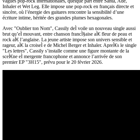
vagues pop-rock internationales, quelque part entre Santa, Adé,
Inhaler et Wet Leg. Elle impose une pop-rock en français directe et
sincère, où l’énergie des guitares rencontre la sensibilité d’une
écriture intime, héritée des grandes plumes hexagonales.
Avec "Oublier ton Nom", Cassily deÌ voile un nouveau single aussi
brut qu’eÌ mouvant, entre chanson francÌ§aise aÌ€ fleur de peau et
rock aÌ€ l’anglaise. La jeune artiste impose son univers sensible et
rageur, aÌ€ la croiseÌ e de Michel Berger et Inhaler. ApreÌ€s le single
"Les lettres", Cassily s’installe comme une figure montante de la
sceÌ€ne eÌ mergente francophone et annonce l’arrivée de son
premier EP "3H15", prévu pour le 20 février 2026.