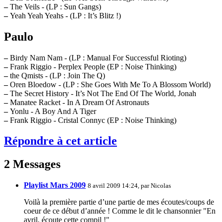
–
The Veils - (LP : Sun Gangs)
–
Yeah Yeah Yeahs - (LP : It’s Blitz !)
Paulo
–
Birdy Nam Nam - (LP : Manual For Successful Rioting)
–
Frank Riggio - Perplex People (EP : Noise Thinking)
–
the Qmists - (LP : Join The Q)
–
Oren Bloedow - (LP : She Goes With Me To A Blossom World)
–
The Secret History - It’s Not The End Of The World, Jonah
–
Manatee Racket - In A Dream Of Astronauts
–
Yonlu - A Boy And A Tiger
–
Frank Riggio - Cristal Connyc (EP : Noise Thinking)
Répondre à cet article
2 Messages
Playlist Mars 2009
8 avril 2009 14:24, par
Nicolas
Voilà la première partie d’une partie de mes écoutes/coups de
coeur de ce début d’année ! Comme le dit le chansonnier "En
avril, écoute cette compil !"