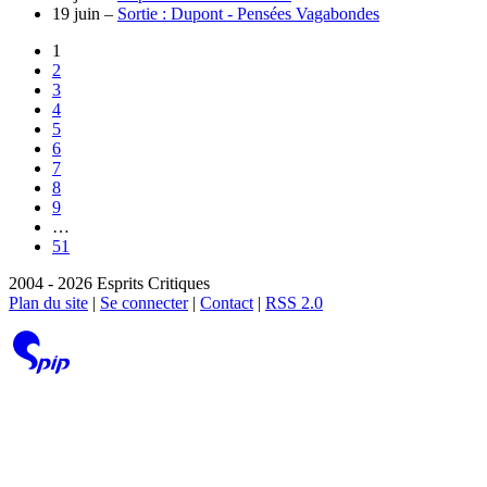
19 juin –
Sortie : Dupont - Pensées Vagabondes
1
2
3
4
5
6
7
8
9
…
51
2004 - 2026 Esprits Critiques
Plan du site
|
Se connecter
|
Contact
|
RSS 2.0