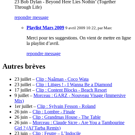
23 Bob Dylan - Beyond Here Lies Nothin’ (Together
Through Life)
repondre message
Playlist Mars 2009
9 avril 2009 10:22, par
Marc
Merci pour tes suggestions. On vient de mettre en ligne
la playlist d’avril.
repondre message
Autres brèves
23 juillet –
Clip : Naâman - Coco Wata
23 juillet –
Clip : Litiges ! - I Wanna Be a Diamond
17 juillet –
Clip : Content Blocks - Beach Resort
9 juillet –
Morceau : GARZ - Nouveau Visage (Immersive
Mix)
1er juillet –
Clip : Sylvain Fesson - Roland
26 juin –
Clip : Lombre - Finale
26 juin –
Clip : Grandmas House - The Table
26 juin –
Morceau : Claude Sicre - Are You a Tambourine
Girl ? (Al’Tarba Remix)
23 juin –
Clip : Feutre – L’Indocile