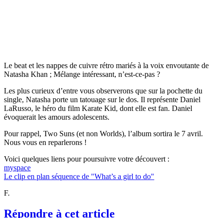
Le beat et les nappes de cuivre rétro mariés à la voix envoutante de
Natasha Khan ; Mélange intéressant, n’est-ce-pas ?
Les plus curieux d’entre vous observerons que sur la pochette du
single, Natasha porte un tatouage sur le dos. Il représente Daniel
LaRusso, le héro du film Karate Kid, dont elle est fan. Daniel
évoquerait les amours adolescents.
Pour rappel, Two Suns (et non Worlds), l’album sortira le 7 avril.
Nous vous en reparlerons !
Voici quelques liens pour poursuivre votre découvert :
myspace
Le clip en plan séquence de "What’s a girl to do"
F.
Répondre à cet article