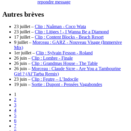
repondre message
Autres brèves
23 juillet –
Clip : Naâman - Coco Wata
23 juillet –
Clip : Litiges ! - I Wanna Be a Diamond
17 juillet –
Clip : Content Blocks - Beach Resort
9 juillet –
Morceau : GARZ - Nouveau Visage (Immersive
Mix)
1er juillet –
Clip : Sylvain Fesson - Roland
26 juin –
Clip : Lombre - Finale
26 juin –
Clip : Grandmas House - The Table
26 juin –
Morceau : Claude Sicre - Are You a Tambourine
Girl ? (Al’Tarba Remix)
23 juin –
Clip : Feutre – L’Indocile
19 juin –
Sortie : Dupont - Pensées Vagabondes
1
2
3
4
5
6
7