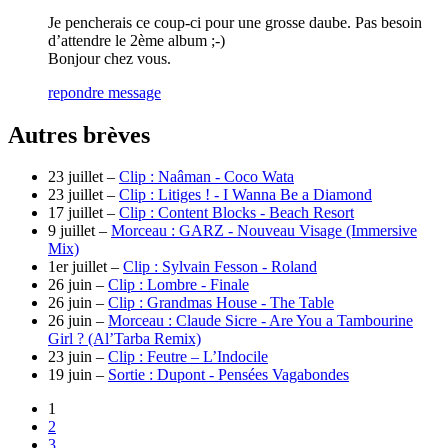
Je pencherais ce coup-ci pour une grosse daube. Pas besoin
d’attendre le 2ème album ;-)
Bonjour chez vous.
repondre message
Autres brèves
23 juillet –
Clip : Naâman - Coco Wata
23 juillet –
Clip : Litiges ! - I Wanna Be a Diamond
17 juillet –
Clip : Content Blocks - Beach Resort
9 juillet –
Morceau : GARZ - Nouveau Visage (Immersive
Mix)
1er juillet –
Clip : Sylvain Fesson - Roland
26 juin –
Clip : Lombre - Finale
26 juin –
Clip : Grandmas House - The Table
26 juin –
Morceau : Claude Sicre - Are You a Tambourine
Girl ? (Al’Tarba Remix)
23 juin –
Clip : Feutre – L’Indocile
19 juin –
Sortie : Dupont - Pensées Vagabondes
1
2
3