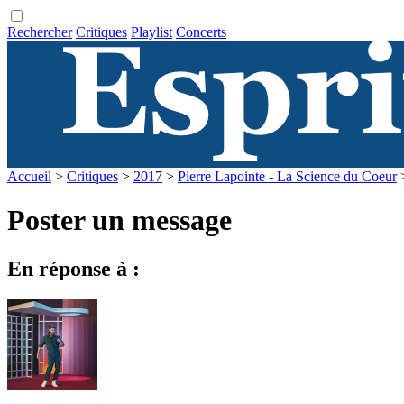
Rechercher
Critiques
Playlist
Concerts
Accueil
>
Critiques
>
2017
>
Pierre Lapointe - La Science du Coeur
Poster un message
En réponse à :