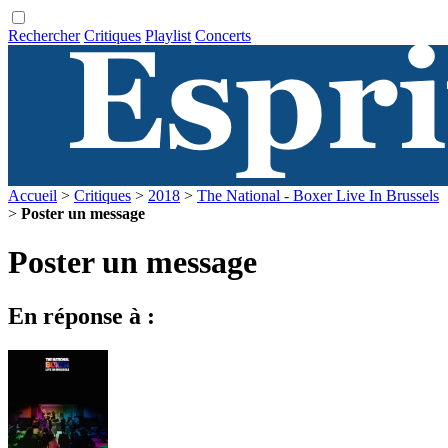
Rechercher
Critiques
Playlist
Concerts
Accueil
>
Critiques
>
2018
>
The National - Boxer Live In Brussels
>
Poster un message
Poster un message
En réponse à :