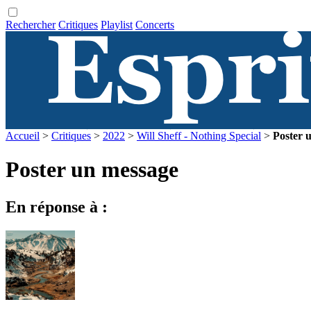
Rechercher
Critiques
Playlist
Concerts
Accueil
>
Critiques
>
2022
>
Will Sheff - Nothing Special
>
Poster 
Poster un message
En réponse à :