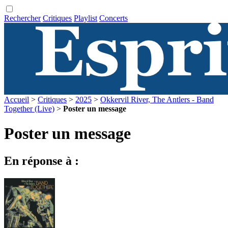
Rechercher
Critiques
Playlist
Concerts
Accueil
>
Critiques
>
2025
>
Okkervil River, The Antlers - Band
Together (Live)
>
Poster un message
Poster un message
En réponse à :