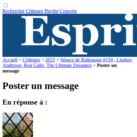
Rechercher
Critiques
Playlist
Concerts
Accueil
>
Critiques
>
2025
>
Séance de Rattrapage #150 - Lindsay
Anderson, Ron Gallo, The Ultimate Dreamers
>
Poster un
message
Poster un message
En réponse à :