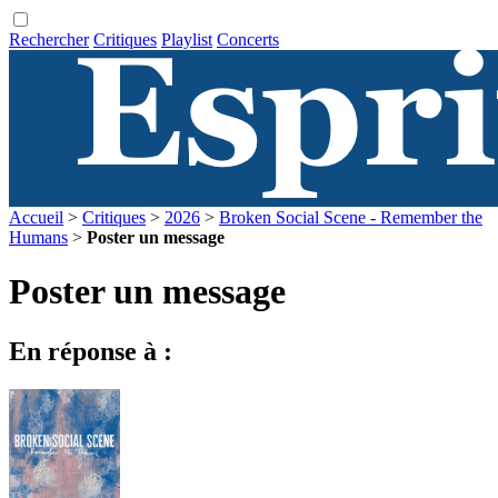
Rechercher
Critiques
Playlist
Concerts
Accueil
>
Critiques
>
2026
>
Broken Social Scene - Remember the
Humans
>
Poster un message
Poster un message
En réponse à :