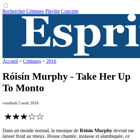
Rechercher
Critiques
Playlist
Concerts
Accueil
>
Critiques
>
2016
Róisí­n Murphy - Take Her Up
To Monto
vendredi 5 août 2016
Dans un monde normal, la musique de
Róisí­n Murphy
devrait me
laisser froid au mieux. House chantée, molasse et alambiquée, ce