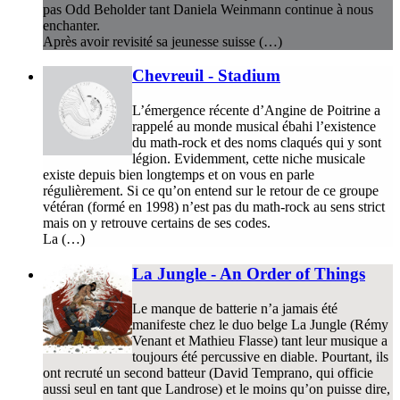
pas Odd Beholder tant Daniela Weinmann continue à nous
enchanter.
Après avoir revisité sa jeunesse suisse (…)
Chevreuil - Stadium
L’émergence récente d’Angine de Poitrine a
rappelé au monde musical ébahi l’existence
du math-rock et des noms claqués qui y sont
légion. Evidemment, cette niche musicale
existe depuis bien longtemps et on vous en parle
régulièrement. Si ce qu’on entend sur le retour de ce groupe
vétéran (formé en 1998) n’est pas du math-rock au sens strict
mais on y retrouve certains de ses codes.
La (…)
La Jungle - An Order of Things
Le manque de batterie n’a jamais été
manifeste chez le duo belge La Jungle (Rémy
Venant et Mathieu Flasse) tant leur musique a
toujours été percussive en diable. Pourtant, ils
ont recruté un second batteur (David Temprano, qui officie
aussi seul en tant que Landrose) et le moins qu’on puisse dire,