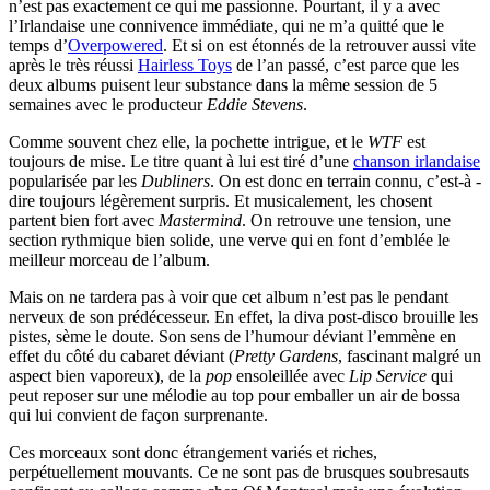
n’est pas exactement ce qui me passionne. Pourtant, il y a avec
l’Irlandaise une connivence immédiate, qui ne m’a quitté que le
temps d’
Overpowered
. Et si on est étonnés de la retrouver aussi vite
après le très réussi
Hairless Toys
de l’an passé, c’est parce que les
deux albums puisent leur substance dans la même session de 5
semaines avec le producteur
Eddie Stevens
.
Comme souvent chez elle, la pochette intrigue, et le
WTF
est
toujours de mise. Le titre quant à lui est tiré d’une
chanson irlandaise
popularisée par les
Dubliners
. On est donc en terrain connu, c’est-à -
dire toujours légèrement surpris. Et musicalement, les chosent
partent bien fort avec
Mastermind
. On retrouve une tension, une
section rythmique bien solide, une verve qui en font d’emblée le
meilleur morceau de l’album.
Mais on ne tardera pas à voir que cet album n’est pas le pendant
nerveux de son prédécesseur. En effet, la diva post-disco brouille les
pistes, sème le doute. Son sens de l’humour déviant l’emmène en
effet du côté du cabaret déviant (
Pretty Gardens
, fascinant malgré un
aspect bien vaporeux), de la
pop
ensoleillée avec
Lip Service
qui
peut reposer sur une mélodie au top pour emballer un air de bossa
qui lui convient de façon surprenante.
Ces morceaux sont donc étrangement variés et riches,
perpétuellement mouvants. Ce ne sont pas de brusques soubresauts