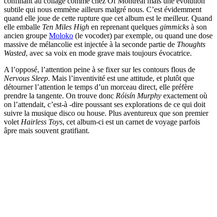
confinant au collage comme chez Of Montreal mais une évolution
subtile qui nous emmène ailleurs malgré nous. C’est évidemment
quand elle joue de cette rupture que cet album est le meilleur. Quand
elle emballe
Ten Miles High
en reprenant quelques
gimmicks
à son
ancien groupe
Moloko
(le vocoder) par exemple, ou quand une dose
massive de mélancolie est injectée à la seconde partie de
Thoughts
Wasted
, avec sa voix en mode grave mais toujours évocatrice.
A l’opposé, l’attention peine à se fixer sur les contours flous de
Nervous Sleep
. Mais l’inventivité est une attitude, et plutôt que
détourner l’attention le temps d’un morceau direct, elle préfère
prendre la tangente. On trouve donc
Róisí­n Murphy
exactement où
on l’attendait, c’est-à -dire poussant ses explorations de ce qui doit
suivre la musique disco ou house. Plus aventureux que son premier
volet
Hairless Toys
, cet album-ci est un carnet de voyage parfois
âpre mais souvent gratifiant.