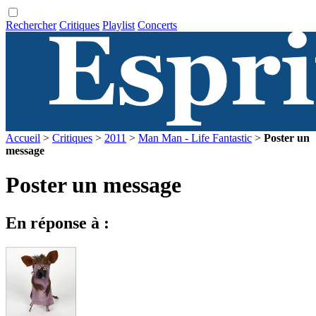
Rechercher
Critiques
Playlist
Concerts
Accueil
>
Critiques
>
2011
>
Man Man - Life Fantastic
>
Poster un
message
Poster un message
En réponse à :