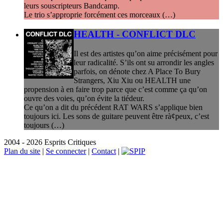
leurs souscripteurs Bandcamp.
Le trio s’approprie forcément ces morceaux (…)
HEALTH - CONFLICT DLC
Il est des artistes qu’on aime précisément pour
leur radicalité. S’ils ont su arrondir les angles
parfois, on dénote chez A Place To Bury
Strangers, Xiu Xiu ou HEALTH une
propension à en faire trop parce que c’est comme ça qu’on
ouvre des voies, qu’on évite la tiédeur.
Ce qu’on a dit du précédent RAT WARS s’applique bien
toujours ici. Les sons de guitare peuvent être rà¢peux, c’est
toujours (…)
2004 - 2026 Esprits Critiques
Plan du site
|
Se connecter
|
Contact
|