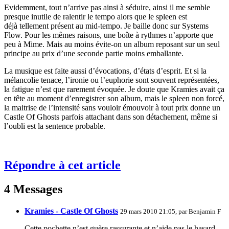
Evidemment, tout n’arrive pas ainsi à séduire, ainsi il me semble
presque inutile de ralentir le tempo alors que le spleen est
déjà tellement présent au mid-tempo. Je baille donc sur Systems
Flow. Pour les mêmes raisons, une boîte à rythmes n’apporte que
peu à Mime. Mais au moins évite-on un album reposant sur un seul
principe au prix d’une seconde partie moins emballante.
La musique est faite aussi d’évocations, d’états d’esprit. Et si la
mélancolie tenace, l’ironie ou l’euphorie sont souvent représentées,
la fatigue n’est que rarement évoquée. Je doute que Kramies avait ça
en tête au moment d’enregistrer son album, mais le spleen non forcé,
la maitrise de l’intensité sans vouloir émouvoir à tout prix donne un
Castle Of Ghosts parfois attachant dans son détachement, même si
l’oubli est la sentence probable.
Répondre à cet article
4 Messages
Kramies - Castle Of Ghosts
29 mars 2010 21:05, par
Benjamin F
Cette pochette n’est guère rassurante et n’aide pas le hasard