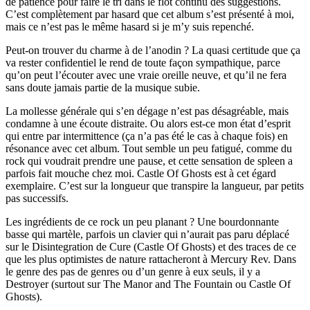
de patience pour faire le tri dans le flot continu des suggestions.
C’est complètement par hasard que cet album s’est présenté à moi,
mais ce n’est pas le même hasard si je m’y suis repenché.
Peut-on trouver du charme à de l’anodin ? La quasi certitude que ça
va rester confidentiel le rend de toute façon sympathique, parce
qu’on peut l’écouter avec une vraie oreille neuve, et qu’il ne fera
sans doute jamais partie de la musique subie.
La mollesse générale qui s’en dégage n’est pas désagréable, mais
condamne à une écoute distraite. Ou alors est-ce mon état d’esprit
qui entre par intermittence (ça n’a pas été le cas à chaque fois) en
résonance avec cet album. Tout semble un peu fatigué, comme du
rock qui voudrait prendre une pause, et cette sensation de spleen a
parfois fait mouche chez moi. Castle Of Ghosts est à cet égard
exemplaire. C’est sur la longueur que transpire la langueur, par petits
pas successifs.
Les ingrédients de ce rock un peu planant ? Une bourdonnante
basse qui martèle, parfois un clavier qui n’aurait pas paru déplacé
sur le Disintegration de Cure (Castle Of Ghosts) et des traces de ce
que les plus optimistes de nature rattacheront à Mercury Rev. Dans
le genre des pas de genres ou d’un genre à eux seuls, il y a
Destroyer (surtout sur The Manor and The Fountain ou Castle Of
Ghosts).