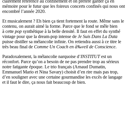
clairement référence au confinement et on préfère garder ça en
mémoire pour le futur que les foireux concerts confinés qui nous ont
encombré l’année 2020.
Et musicalement ? Eh bien ça tient fortement la route. Même sans le
contenu, on aurait aimé la forme. Parce que le fond se mêle bien
à cette
pop
synthétique à la belle densité. Il faut en effet du synthé
vintage pour que la dream-pop intense de
Je Suis Dans La Data
puisse distiller sa mélancolie infinie. On retiendra aussi à ce titre le
très beau final de
Comme Un Coach en à‰veil de Conscience
.
Paradoxalement, la mélancolie narquoise d’
INSTITUT
est un
réconfort. Parce qu’on a besoin de ne pas prendre trop au sérieux
notre fatigante époque. Le trio français (Arnaud Dumatin,
Emmanuel Mario et Nina Savary) choisit d’en rire mais pas trop,
d’en souligner avec une certaine gourmandise les excès de langage
et il faut le dire, ça nous fait beaucoup de bien.