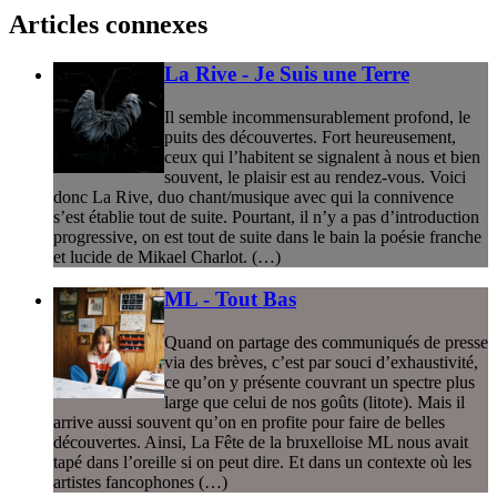
Articles connexes
La Rive - Je Suis une Terre
Il semble incommensurablement profond, le
puits des découvertes. Fort heureusement,
ceux qui l’habitent se signalent à nous et bien
souvent, le plaisir est au rendez-vous. Voici
donc La Rive, duo chant/musique avec qui la connivence
s’est établie tout de suite. Pourtant, il n’y a pas d’introduction
progressive, on est tout de suite dans le bain la poésie franche
et lucide de Mikael Charlot. (…)
ML - Tout Bas
Quand on partage des communiqués de presse
via des brèves, c’est par souci d’exhaustivité,
ce qu’on y présente couvrant un spectre plus
large que celui de nos goûts (litote). Mais il
arrive aussi souvent qu’on en profite pour faire de belles
découvertes. Ainsi, La Fête de la bruxelloise ML nous avait
tapé dans l’oreille si on peut dire. Et dans un contexte où les
artistes fancophones (…)