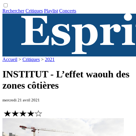
Rechercher
Critiques
Playlist
Concerts
Accueil
>
Critiques
>
2021
INSTITUT - L’effet waouh des
zones côtières
mercredi 21 avril 2021