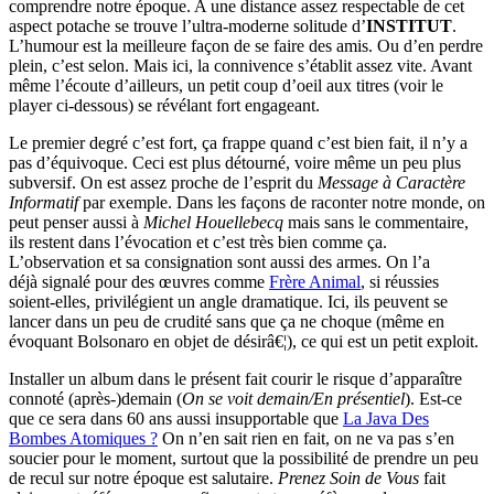
comprendre notre époque. A une distance assez respectable de cet
aspect potache se trouve l’ultra-moderne solitude d’
INSTITUT
.
L’humour est la meilleure façon de se faire des amis. Ou d’en perdre
plein, c’est selon. Mais ici, la connivence s’établit assez vite. Avant
même l’écoute d’ailleurs, un petit coup d’oeil aux titres (voir le
player ci-dessous) se révélant fort engageant.
Le premier degré c’est fort, ça frappe quand c’est bien fait, il n’y a
pas d’équivoque. Ceci est plus détourné, voire même un peu plus
subversif. On est assez proche de l’esprit du
Message à Caractère
Informatif
par exemple. Dans les façons de raconter notre monde, on
peut penser aussi à
Michel Houellebecq
mais sans le commentaire,
ils restent dans l’évocation et c’est très bien comme ça.
L’observation et sa consignation sont aussi des armes. On l’a
déjà signalé pour des œuvres comme
Frère Animal
, si réussies
soient-elles, privilégient un angle dramatique. Ici, ils peuvent se
lancer dans un peu de crudité sans que ça ne choque (même en
évoquant Bolsonaro en objet de désirâ€¦), ce qui est un petit exploit.
Installer un album dans le présent fait courir le risque d’apparaître
connoté (après-)demain (
On se voit demain/En présentiel
). Est-ce
que ce sera dans 60 ans aussi insupportable que
La Java Des
Bombes Atomiques ?
On n’en sait rien en fait, on ne va pas s’en
soucier pour le moment, surtout que la possibilité de prendre un peu
de recul sur notre époque est salutaire.
Prenez Soin de Vous
fait