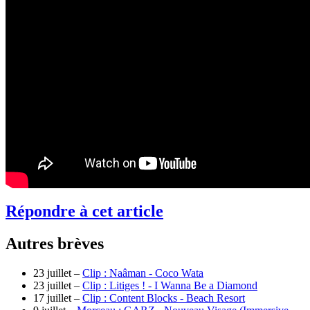
Répondre à cet article
Autres brèves
23 juillet –
Clip : Naâman - Coco Wata
23 juillet –
Clip : Litiges ! - I Wanna Be a Diamond
17 juillet –
Clip : Content Blocks - Beach Resort