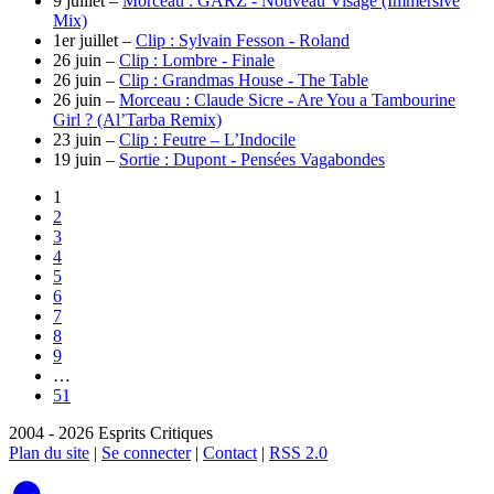
9 juillet –
Morceau : GARZ - Nouveau Visage (Immersive
Mix)
1er juillet –
Clip : Sylvain Fesson - Roland
26 juin –
Clip : Lombre - Finale
26 juin –
Clip : Grandmas House - The Table
26 juin –
Morceau : Claude Sicre - Are You a Tambourine
Girl ? (Al’Tarba Remix)
23 juin –
Clip : Feutre – L’Indocile
19 juin –
Sortie : Dupont - Pensées Vagabondes
1
2
3
4
5
6
7
8
9
…
51
2004 - 2026 Esprits Critiques
Plan du site
|
Se connecter
|
Contact
|
RSS 2.0