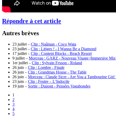
Répondre à cet article
Autres brèves
23 juillet –
Clip : Naâman - Coco Wata
23 juillet –
Clip : Litiges ! - I Wanna Be a Diamond
17 juillet –
Clip : Content Blocks - Beach Resort
9 juillet –
Morceau : GARZ - Nouveau Visage (Immersive Mix
1er juillet –
Clip : Sylvain Fesson - Roland
26 juin –
Clip : Lombre - Finale
26 juin –
Clip : Grandmas House - The Table
26 juin –
Morceau : Claude Sicre - Are You a Tambourine Girl
23 juin –
Clip : Feutre – L’Indocile
19 juin –
Sortie : Dupont - Pensées Vagabondes
1
2
3
4
5