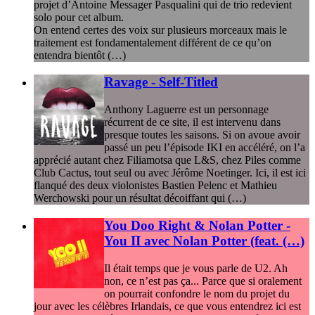
projet d’Antoine Messager Pasqualini qui de trio redevient
solo pour cet album.
On entend certes des voix sur plusieurs morceaux mais le
traitement est fondamentalement différent de ce qu’on
entendra bientôt (…)
Ravage - Self-Titled
Anthony Laguerre est un personnage
récurrent de ce site, il est intervenu dans
presque toutes les saisons. Si on avoue avoir
passé un peu l’épisode IKI en accéléré, on l’a
apprécié autant chez Filiamotsa que L&S, chez Piles comme
Club Cactus, tout seul ou avec Jérôme Noetinger. Ici, il est ici
flanqué des deux violonistes Bastien Pelenc et Mathieu
Werchowski pour un résultat décoiffant qui (…)
You Doo Right & Nolan Potter -
You II avec Nolan Potter (feat. (…)
Il était temps que je vous parle de U2. Ah
non, ce n’est pas ça... Parce que si oralement
on pourrait confondre le nom du projet du
jour avec les célèbres Irlandais, ce que vous entendrez ici est