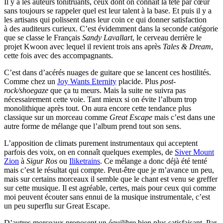
Il y a les auteurs tonitruants, ceux dont on connaît la tête par cœur
sans toujours se rappeler quel est leur talent à la base. Et puis il y a
les artisans qui polissent dans leur coin ce qui donner satisfaction
à des auditeurs curieux. C’est évidemment dans la seconde catégorie
que se classe le Français
Sandy Lavallart
, le cerveau derrière le
projet Kwoon avec lequel il revient trois ans après
Tales & Dream
,
cette fois avec des accompagnants.
C’est dans d’acérés nuages de guitare que se lancent ces hostilités.
Comme chez un
Joy Wants Eternity
placide. Plus
post-
rock/shoegaze
que ça tu meurs. Mais la suite ne suivra pas
nécessairement cette voie. Tant mieux si on évite l’album trop
monolithique après tout. On aura encore cette tendance plus
classique sur un morceau comme
Great Escape
mais c’est dans une
autre forme de mélange que l’album prend tout son sens.
L’apposition de climats purement instrumentaux qui acceptent
parfois des voix, on en connaît quelques exemples, de
Siver Mount
Zion
à
Sigur Ros
ou
Iliketrains
. Ce mélange a donc déjà été tenté
mais c’est le résultat qui compte. Peut-être que je m’avance un peu,
mais sur certains morceaux il semble que le chant est venu se greffer
sur cette musique. Il est agréable, certes, mais pour ceux qui comme
moi peuvent écouter sans ennui de la musique instrumentale, c’est
un peu superflu sur Great Escape.
D’autres morceaux proposent un équilibre bien plus satisfaisant. Par