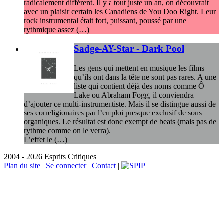
radicalement différent. Il y a tout juste un an, on découvrait
avec un plaisir certain les Canadiens de You Doo Right. Leur
rock instrumental était fort, puissant, poussé par une
rythmique assez (…)
Sadge-AY-Star - Dark Pool
Les gens qui mettent en musique les films
qu’ils ont dans la tête ne sont pas rares. A une
liste qui contient déjà des noms comme Ô
Lake ou Abraham Fogg, il conviendra
d’ajouter ce multi-instrumentiste. Mais il se distingue aussi de
ses correligionaires par l’emploi presque exclusif de sons
organiques. Le résultat est donc exempt de beats (mais pas de
rythme comme on le verra).
L’effet le (…)
2004 - 2026 Esprits Critiques
Plan du site
|
Se connecter
|
Contact
|