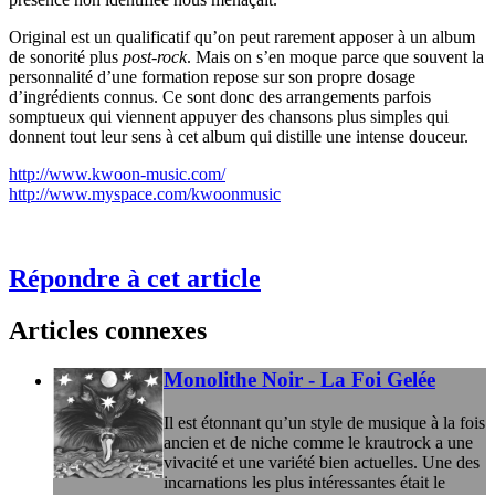
Original est un qualificatif qu’on peut rarement apposer à un album
de sonorité plus
post-rock
. Mais on s’en moque parce que souvent la
personnalité d’une formation repose sur son propre dosage
d’ingrédients connus. Ce sont donc des arrangements parfois
somptueux qui viennent appuyer des chansons plus simples qui
donnent tout leur sens à cet album qui distille une intense douceur.
http://www.kwoon-music.com/
http://www.myspace.com/kwoonmusic
Répondre à cet article
Articles connexes
Monolithe Noir - La Foi Gelée
Il est étonnant qu’un style de musique à la fois
ancien et de niche comme le krautrock a une
vivacité et une variété bien actuelles. Une des
incarnations les plus intéressantes était le