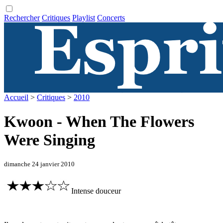
Rechercher
Critiques
Playlist
Concerts
Accueil
>
Critiques
>
2010
Kwoon - When The Flowers
Were Singing
dimanche 24 janvier 2010
Intense douceur