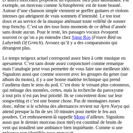
exemple, un morceau comme
Schizophrenic
est de toute beauté.
Autour d’une chanson simple viennent se greffer guitares et violons
intenses qui atteignent de vrais sommets d’intensité. Le ton tout
doux et au service de la musique atténuant toute velléité de sonner
trop frenchy. C’est un des tous bons moments de ce début d’année
sans doute aucun. Pour le reste, les passages vocaux évoquent
souvent ce qu’on a pu entendre chez
Sigur Ros
(
Frozen Bird
ou
Labyrinth Of Grinch
). Avouez qu’il y a des comparaisons qui
dérangent plus.
Le temps neigeux actuel correspond assez bien à cette musique en
apesanteur. C’est sans doute assez conjoncturel comme remarque
mais l’analogie peut vous permettre de vous faire une meilleure idée.
Signalons aussi que comme souvent avec les groupes du genre (sur
album du moins), il y a une bonne maitrise technique qui prend
l’auditeur dans le sens du poil. C’est donc le versant plus cotonneux,
qui ménage des montées, certes, mais la recherche du paroxysme
à tout prix n’est pas leur priorité. Ils se concentrent donc sur leur
songwriting et c’est une bonne chose. Pas de montagnes russes
donc, même si le schéma des alternances revient sur
Ayrn Norya
qui
attend presque la fin de ses 10 minutes pour mettre le feu aux
poudres. Cet embrasement-là rappelle
Mono
d’ailleurs. Signalons
aussi que le dernier morceau (non titré) est constitué de bruits de
vent qui installent une ambiance bien inquiétante. Comme si une
présence non identifiée nous menaçait.