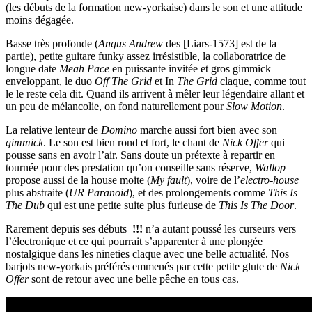
(les débuts de la formation new-yorkaise) dans le son et une attitude
moins dégagée.
Basse très profonde (
Angus Andrew
des [Liars-1573] est de la
partie), petite guitare funky assez irrésistible, la collaboratrice de
longue date
Meah Pace
en puissante invitée et gros gimmick
enveloppant, le duo
Off The Grid
et In
The Grid
claque, comme tout
le le reste cela dit. Quand ils arrivent à mêler leur légendaire allant et
un peu de mélancolie, on fond naturellement pour
Slow Motion
.
La relative lenteur de
Domino
marche aussi fort bien avec son
gimmick
. Le son est bien rond et fort, le chant de
Nick Offer
qui
pousse sans en avoir l’air. Sans doute un prétexte à repartir en
tournée pour des prestation qu’on conseille sans réserve,
Wallop
propose aussi de la house moite (
My fault
), voire de l’
electro-house
plus abstraite (
UR Paranoid
), et des prolongements comme
This Is
The Dub
qui est une petite suite plus furieuse de
This Is The Door
.
Rarement depuis ses débuts
!!!
n’a autant poussé les curseurs vers
l’électronique et ce qui pourrait s’apparenter à une plongée
nostalgique dans les nineties claque avec une belle actualité. Nos
barjots new-yorkais préférés emmenés par cette petite glute de
Nick
Offer
sont de retour avec une belle pêche en tous cas.