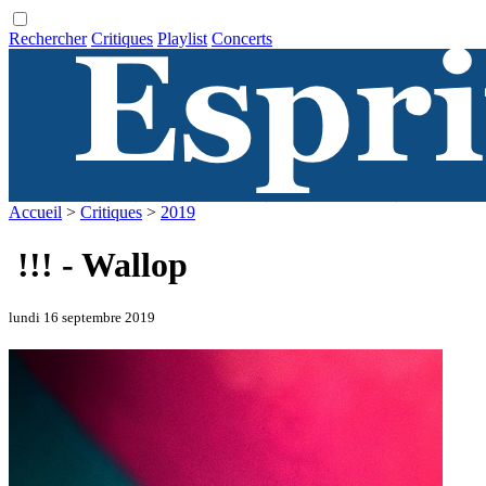
Rechercher
Critiques
Playlist
Concerts
Accueil
>
Critiques
>
2019
!!! - Wallop
lundi 16 septembre 2019