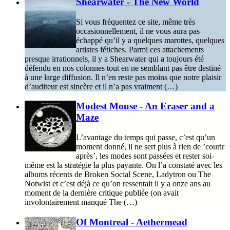
Shearwater - The New World
Si vous fréquentez ce site, même très
occasionnellement, il ne vous aura pas
échappé qu’il y a quelques marottes, quelques
artistes fétiches. Parmi ces attachements
presque irrationnels, il y a Shearwater qui a toujours été
défendu en nos colonnes tout en ne semblant pas être destiné
à une large diffusion. Il n’en reste pas moins que notre plaisir
d’auditeur est sincère et il n’a pas vraiment (…)
Modest Mouse - An Eraser and a
Maze
L’avantage du temps qui passe, c’est qu’un
moment donné, il ne sert plus à rien de ’courir
après’, les modes sont passées et rester soi-
même est la stratégie la plus payante. On l’a constaté avec les
albums récents de Broken Social Scene, Ladytron ou The
Notwist et c’est déjà ce qu’on ressentait il y a onze ans au
moment de la dernière critique publiée (on avait
involontairement manqué The (…)
Of Montreal - Aethermead