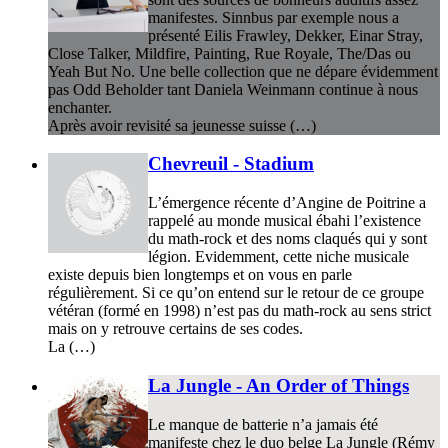
manifestes. Sinnbus par exemple nous a
présenté Eilis Frawley, Dekker, Einar Stray,
Close Talker, Mildfire, Painting, Rue Royale, The/Das ou
Yeah But No. Une belle collection que ne dépare évidemment
pas Odd Beholder tant Daniela Weinmann continue à nous
enchanter.
Après avoir revisité sa jeunesse suisse (…)
Chevreuil - Stadium
L’émergence récente d’Angine de Poitrine a
rappelé au monde musical ébahi l’existence
du math-rock et des noms claqués qui y sont
légion. Evidemment, cette niche musicale
existe depuis bien longtemps et on vous en parle
régulièrement. Si ce qu’on entend sur le retour de ce groupe
vétéran (formé en 1998) n’est pas du math-rock au sens strict
mais on y retrouve certains de ses codes.
La (…)
La Jungle - An Order of Things
Le manque de batterie n’a jamais été
manifeste chez le duo belge La Jungle (Rémy