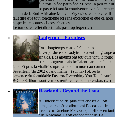
à la fois, pièce par pièce ? C’est un peu ce qui
se passe ici tant la connivence avec le premier
album de la Sud-Africaine Mia van Wyk s’est établie vite. Il
faut dire que tout fonctionne ici sans exception et que ça nous
rappelle de bonnes choses récentes.
Le ton est en effet direct mais pas trop léger (…)
Ladytron – Paradises
On a longtemps considéré que les
Liverpuldiens de Ladytron étaient un groupe à
singles. Les albums ont toujours tenu la route
sur la longueur mais brillaient par leurs hauts
faits. Et puis la viralité surprenante d’un morceau comme
Seventeen (de 2002 quand même...) sur TikTok ou la
présence du formidable Destroy Everything You Touch sur la
BO de Saltburn sont venues renforcer cette impression. (…)
Roseland - Beyond the Usual
A l’intersection de plusieurs choses qu’on
aime, ce troisième album est l’occasion de
découvrir Emeline Marceau qui officie en tant
que Roseland. Et on est content que La