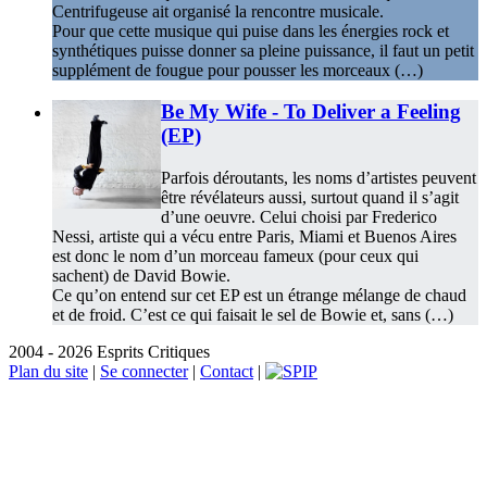
Centrifugeuse ait organisé la rencontre musicale.
Pour que cette musique qui puise dans les énergies rock et
synthétiques puisse donner sa pleine puissance, il faut un petit
supplément de fougue pour pousser les morceaux (…)
Be My Wife - To Deliver a Feeling
(EP)
Parfois déroutants, les noms d’artistes peuvent
être révélateurs aussi, surtout quand il s’agit
d’une oeuvre. Celui choisi par Frederico
Nessi, artiste qui a vécu entre Paris, Miami et Buenos Aires
est donc le nom d’un morceau fameux (pour ceux qui
sachent) de David Bowie.
Ce qu’on entend sur cet EP est un étrange mélange de chaud
et de froid. C’est ce qui faisait le sel de Bowie et, sans (…)
2004 - 2026 Esprits Critiques
Plan du site
|
Se connecter
|
Contact
|