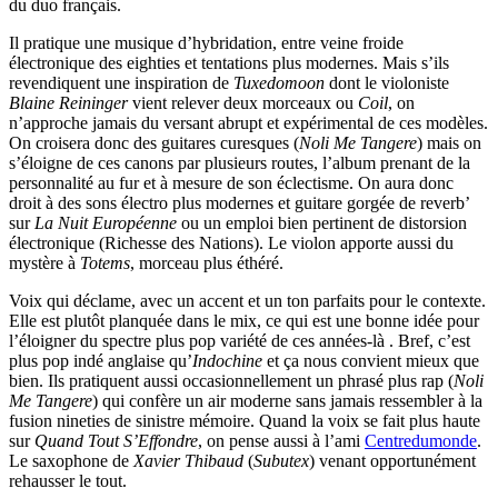
du duo français.
Il pratique une musique d’hybridation, entre veine froide
électronique des eighties et tentations plus modernes. Mais s’ils
revendiquent une inspiration de
Tuxedomoon
dont le violoniste
Blaine Reininger
vient relever deux morceaux ou
Coil
, on
n’approche jamais du versant abrupt et expérimental de ces modèles.
On croisera donc des guitares curesques (
Noli Me Tangere
) mais on
s’éloigne de ces canons par plusieurs routes, l’album prenant de la
personnalité au fur et à mesure de son éclectisme. On aura donc
droit à des sons électro plus modernes et guitare gorgée de reverb’
sur
La Nuit Européenne
ou un emploi bien pertinent de distorsion
électronique (Richesse des Nations). Le violon apporte aussi du
mystère à
Totems
, morceau plus éthéré.
Voix qui déclame, avec un accent et un ton parfaits pour le contexte.
Elle est plutôt planquée dans le mix, ce qui est une bonne idée pour
l’éloigner du spectre plus pop variété de ces années-là . Bref, c’est
plus pop indé anglaise qu’
Indochine
et ça nous convient mieux que
bien. Ils pratiquent aussi occasionnellement un phrasé plus rap (
Noli
Me Tangere
) qui confère un air moderne sans jamais ressembler à la
fusion nineties de sinistre mémoire. Quand la voix se fait plus haute
sur
Quand Tout S’Effondre
, on pense aussi à l’ami
Centredumonde
.
Le saxophone de
Xavier Thibaud
(
Subutex
) venant opportunément
rehausser le tout.