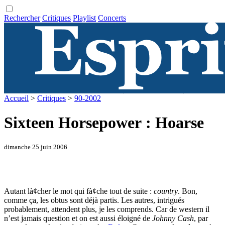
Rechercher
Critiques
Playlist
Concerts
Accueil
>
Critiques
>
90-2002
Sixteen Horsepower : Hoarse
dimanche 25 juin 2006
Autant là¢cher le mot qui fà¢che tout de suite :
country
. Bon,
comme ça, les obtus sont déjà partis. Les autres, intrigués
probablement, attendent plus, je les comprends. Car de western il
n’est jamais question et on est aussi éloigné de
Johnny Cash
, par