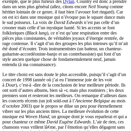
exemple, que le plus furieux des
Dylan
. Country est donc à prendre
dans un sens plus général (allez, citons encore
Neil Young
comme
héritier lointain de ce genre, il faut bien l’avouer fort ringard). Car
on est ici dans une musique qui n’évoque pas le square dance mais
le sud poisseux. La voix de
David Edwards
n’est pas celle d’un
crooner mais celle d’un mystique hanté. Si les accents se font
folkloriques (
Black lung
), ce n’est qu’une respiration entre des
pièces plus consistantes, de véritables joyaux d’énergie rentrée, de
rage contenue. Il s’agit d’un des groupes les plus intenses qu’il m’ait
été doné d’écouter. Trois instrumentistes (un batteur, un chanteur-
guitariste-accordéoniste-banjo et un contrebassiste) qui font d’un
style ancien quelque chose de fondamentalement neuf, jamais
entendu (à ma connaissance).
Le titre choisi est sans doute le plus accessible, puisqu’il s’agit d’un
concert de 1998 (année où j’ai eu l’immense joie de les voir
à
Dour
), c’est-à -dire de la conclusion de leur meilleure période. Ils
ont sorti d’autres albums, bien sà »r, mais plus routiniers ; les deux
premiers sont et resteront les meilleurs. On remarque d’ailleurs dans
les concerts récents (un joli sold-out à l’
Ancienne Belgique
au mois
d’octobre 2003) que le propos se dilue un peu pour éternellement
vibrer sur les plus anciens titres. La meilleure évolution de cette
musique est
Woven Hand,
un groupe dont je vous reparlerai et qui a
pour chanteur ce même
David Eugène Edwards
. L’air de rien, ces
chansons vous vrillent là¢me, par l’émotion qu’elles dégagent sans