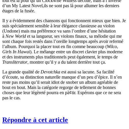
tout est là pour qu’un Clockwise Witness décolle, mais à l’inverse
d’un My Latest Novel,ils ne sont pas là pour allumer les derniers
étages de la fusée.
Il y a évidemment des chansons qui fonctionnent mieux que bien. Je
suis spécialement sensible à leur élégance classieuse au violon
(Undone) mais ma préférence va sans l’ombre d’une hésitation
à
New World
et sa langueur, ses violons finaux, sa mélodie qui me
sont chaque fois restés dans l’oreille longtemps après avoir refermé
l’album. Pourquoi la placer tout en fin comme beaucoup (
Wilco
,
Girls In Hawai
). Le mélange entre un discret clavier plus moderne
et des instruments plus traditionnels peut également, le temps de
Transliterator
, montrer qu’il y a du talent derrière tout ça.
La grande qualité de
Devotchka
est aussi sa lacune. Sa facilité
d’écoute, sa distinction naturelle manque d’un peu d’épice. Il n’en
reste pas moins qu’il serait idiot de snober un album agréable de
bout en bout. Mais la catégorie regorge de tellement de bonnes
choses que leur légèreté pourra en pà¢tir. Espérons que ce ne sera
pas le cas.
Répondre à cet article