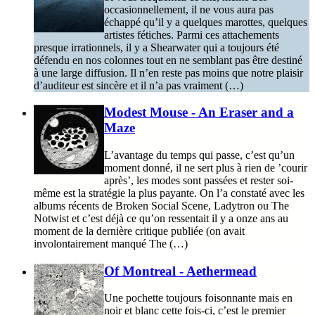
occasionnellement, il ne vous aura pas
échappé qu’il y a quelques marottes, quelques
artistes fétiches. Parmi ces attachements
presque irrationnels, il y a Shearwater qui a toujours été
défendu en nos colonnes tout en ne semblant pas être destiné
à une large diffusion. Il n’en reste pas moins que notre plaisir
d’auditeur est sincère et il n’a pas vraiment (…)
Modest Mouse - An Eraser and a
Maze
L’avantage du temps qui passe, c’est qu’un
moment donné, il ne sert plus à rien de ’courir
après’, les modes sont passées et rester soi-
même est la stratégie la plus payante. On l’a constaté avec les
albums récents de Broken Social Scene, Ladytron ou The
Notwist et c’est déjà ce qu’on ressentait il y a onze ans au
moment de la dernière critique publiée (on avait
involontairement manqué The (…)
Of Montreal - Aethermead
Une pochette toujours foisonnante mais en
noir et blanc cette fois-ci, c’est le premier