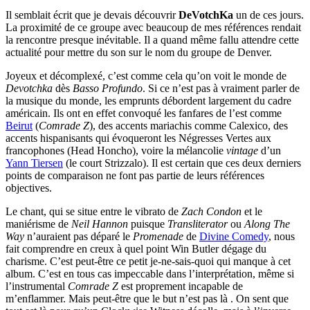
Il semblait écrit que je devais découvrir
DeVotchKa
un de ces jours.
La proximité de ce groupe avec beaucoup de mes références rendait
la rencontre presque inévitable. Il a quand même fallu attendre cette
actualité pour mettre du son sur le nom du groupe de Denver.
Joyeux et décomplexé, c’est comme cela qu’on voit le monde de
Devotchka
dès
Basso Profundo
. Si ce n’est pas à vraiment parler de
la musique du monde, les emprunts débordent largement du cadre
américain. Ils ont en effet convoqué les fanfares de l’est comme
Beirut
(
Comrade Z
), des accents mariachis comme Calexico, des
accents hispanisants qui évoqueront les Négresses Vertes aux
francophones (Head Honcho), voire la mélancolie
vintage
d’un
Yann Tiersen
(le court Strizzalo). Il est certain que ces deux derniers
points de comparaison ne font pas partie de leurs références
objectives.
Le chant, qui se situe entre le vibrato de
Zach Condon
et le
maniérisme de
Neil Hannon
puisque
Transliterator
ou
Along The
Way
n’auraient pas déparé le
Promenade
de
Divine Comedy
, nous
fait comprendre en creux à quel point Win Butler dégage du
charisme. C’est peut-être ce petit je-ne-sais-quoi qui manque à cet
album. C’est en tous cas impeccable dans l’interprétation, même si
l’instrumental
Comrade Z
est proprement incapable de
m’enflammer. Mais peut-être que le but n’est pas là . On sent que