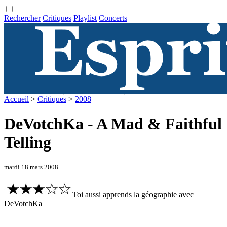
Rechercher
Critiques
Playlist
Concerts
Accueil
>
Critiques
>
2008
DeVotchKa - A Mad & Faithful
Telling
mardi 18 mars 2008
Toi aussi apprends la géographie avec
DeVotchKa