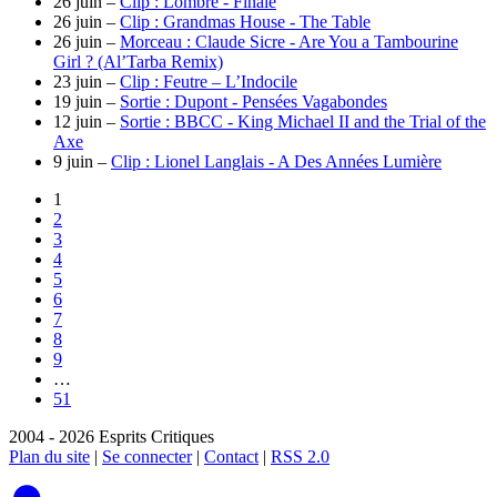
26 juin –
Clip : Lombre - Finale
26 juin –
Clip : Grandmas House - The Table
26 juin –
Morceau : Claude Sicre - Are You a Tambourine
Girl ? (Al’Tarba Remix)
23 juin –
Clip : Feutre – L’Indocile
19 juin –
Sortie : Dupont - Pensées Vagabondes
12 juin –
Sortie : BBCC - King Michael II and the Trial of the
Axe
9 juin –
Clip : Lionel Langlais - A Des Années Lumière
1
2
3
4
5
6
7
8
9
…
51
2004 - 2026 Esprits Critiques
Plan du site
|
Se connecter
|
Contact
|
RSS 2.0