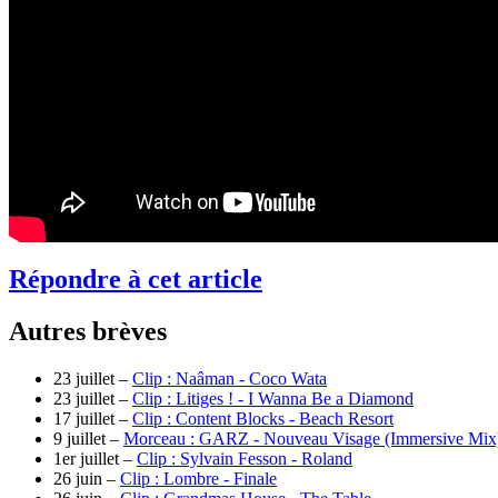
Répondre à cet article
Autres brèves
23 juillet –
Clip : Naâman - Coco Wata
23 juillet –
Clip : Litiges ! - I Wanna Be a Diamond
17 juillet –
Clip : Content Blocks - Beach Resort
9 juillet –
Morceau : GARZ - Nouveau Visage (Immersive Mix
1er juillet –
Clip : Sylvain Fesson - Roland
26 juin –
Clip : Lombre - Finale