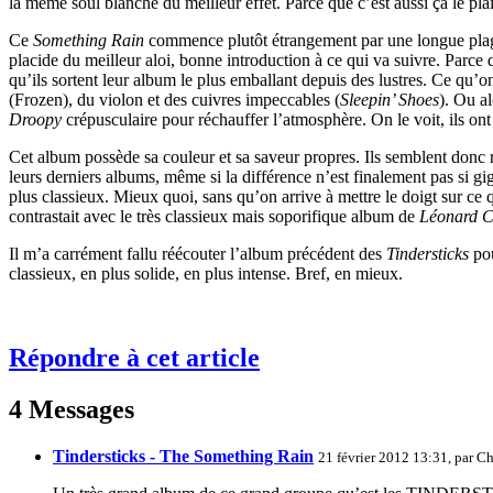
la même soul blanche du meilleur effet. Parce que c’est aussi ça le pla
Ce
Something Rain
commence plutôt étrangement par une longue plage
placide du meilleur aloi, bonne introduction à ce qui va suivre. Parce q
qu’ils sortent leur album le plus emballant depuis des lustres. Ce qu’o
(Frozen), du violon et des cuivres impeccables (
Sleepin’ Shoes
). Ou al
Droopy
crépusculaire pour réchauffer l’atmosphère. On le voit, ils ont
Cet album possède sa couleur et sa saveur propres. Ils semblent donc r
leurs derniers albums, même si la différence n’est finalement pas si gig
plus classieux. Mieux quoi, sans qu’on arrive à mettre le doigt sur ce q
contrastait avec le très classieux mais soporifique album de
Léonard 
Il m’a carrément fallu réécouter l’album précédent des
Tindersticks
pou
classieux, en plus solide, en plus intense. Bref, en mieux.
Répondre à cet article
4 Messages
Tindersticks - The Something Rain
21 février 2012 13:31, par
Ch