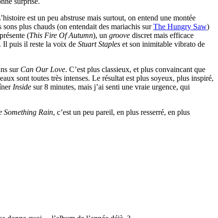
onne surprise.
L’histoire est un peu abstruse mais surtout, on entend une montée
les sons plus chauds (on entendait des mariachis sur
The Hungry Saw
)
présente (
This Fire Of Autumn
), un
groove
discret mais efficace
. Il puis il reste la voix de
Stuart Staples
et son inimitable vibrato de
ans sur
Can Our Love
. C’est plus classieux, et plus convaincant que
aux sont toutes très intenses. Le résultat est plus soyeux, plus inspiré,
aîner
Inside
sur 8 minutes, mais j’ai senti une vraie urgence, qui
e Something Rain
, c’est un peu pareil, en plus resserré, en plus