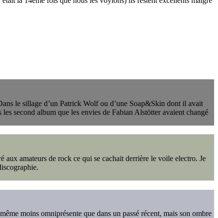
’était la 14ème fois que nous les voyions) ils restent excellents malgré
 Dans le sillage d’un Patrick Wolf ou d’une Soap&Skin dont il avait
 dès les second album que les envies de Fabian Alstötter avaient changé
é aux amateurs de rock ce qui se cachait derrière le voile electro. Je
discographie.
elle-même moins omniprésente que dans un passé récent, mais son ombre