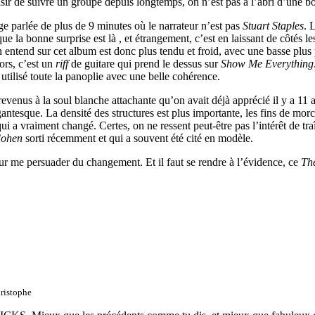
isir de suivre un groupe depuis longtemps, on n’est pas à l’abri d’une b
 parlée de plus de 9 minutes où le narrateur n’est pas
Stuart Staples
. 
ue la bonne surprise est là , et étrangement, c’est en laissant de côtés 
n entend sur cet album est donc plus tendu et froid, avec une basse plus 
ors, c’est un
riff
de guitare qui prend le dessus sur
Show Me Everything
 utilisé toute la panoplie avec une belle cohérence.
evenus à la soul blanche attachante qu’on avait déjà apprécié il y a 11 
antesque. La densité des structures est plus importante, les fins de morce
ui a vraiment changé. Certes, on ne ressent peut-être pas l’intérêt de tr
Cohen
sorti récemment et qui a souvent été cité en modèle.
r me persuader du changement. Et il faut se rendre à l’évidence, ce
Th
ristophe