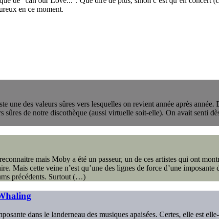
poque de "can our Love...". Que dire de plus, sinon c’est qu’en concert (c
heureux en ce moment.
ste une des valeurs sûres vers lesquelles on revient année après année.
urs sûres de notre discothèque (aussi virtuelle soit-elle). On avait senti
 reconnaitre mais Moby a été un passeur, un de ces artistes qui ont montr
ire. Mais cette veine n’est qu’une des lignes de force d’une imposante 
ums précédents. Surtout (…)
 Whaling
 imposante dans le landerneau des musiques apaisées. Certes, elle est 