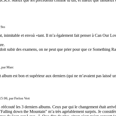
KS. Mieux que les précédents comme tu dis, et mieux que fabuleux ça
 Sto
, inimitable et envoà »tant. Il m’a également fait penser à Can Our Lov
re.
doit subir des examens, on ne peut que prier pour que ce Something Rain 
, par
Marc
t album est bon et supérieur aux derniers (qui ne m’avaient pas laissé u
15:06, par
Frelon Vert
s réécouté les 3 derniers albums. Ceux par qui le changement était arriv
"Falling down the Mountain" m’a très agréablement surpris. Je considère 