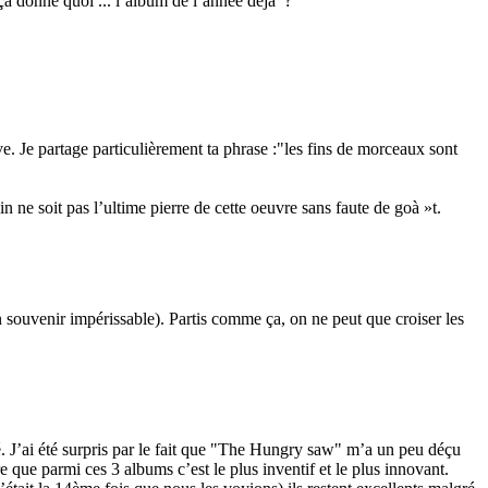
 donne quoi ... l’album de l’année déjà ?
e. Je partage particulièrement ta phrase :"les fins de morceaux sont
ne soit pas l’ultime pierre de cette oeuvre sans faute de goà »t.
n souvenir impérissable). Partis comme ça, on ne peut que croiser les
é. J’ai été surpris par le fait que "The Hungry saw" m’a un peu déçu
que parmi ces 3 albums c’est le plus inventif et le plus innovant.