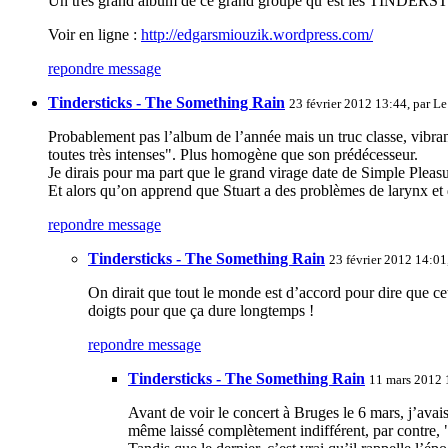
Un très grand album de ce grand groupe qu’est les TINDERSTIC
Voir en ligne :
http://edgarsmiouzik.wordpress.com/
repondre message
Tindersticks - The Something Rain
23 février 2012 13:44, par
Le
Probablement pas l’album de l’année mais un truc classe, vibrant
toutes très intenses". Plus homogène que son prédécesseur.
Je dirais pour ma part que le grand virage date de Simple Pleasu
Et alors qu’on apprend que Stuart a des problèmes de larynx et 
repondre message
Tindersticks - The Something Rain
23 février 2012 14:01
On dirait que tout le monde est d’accord pour dire que ce
doigts pour que ça dure longtemps !
repondre message
Tindersticks - The Something Rain
11 mars 2012 
Avant de voir le concert à Bruges le 6 mars, j’avai
même laissé complètement indifférent, par contre, 