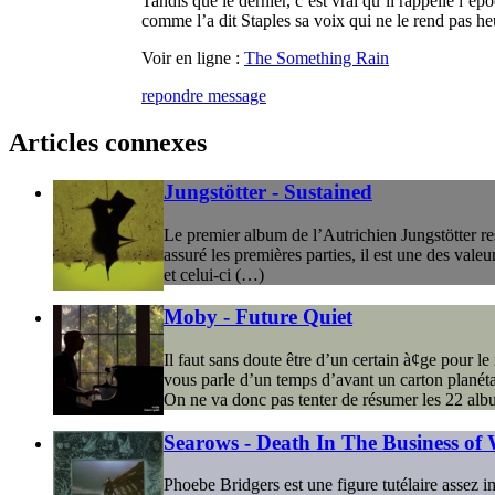
Tandis que le dernier, c’est vrai qu’il rappelle l’é
comme l’a dit Staples sa voix qui ne le rend pas 
Voir en ligne :
The Something Rain
repondre message
Articles connexes
Jungstötter - Sustained
Le premier album de l’Autrichien Jungstötter re
assuré les premières parties, il est une des vale
et celui-ci (…)
Moby - Future Quiet
Il faut sans doute être d’un certain à¢ge pour le
vous parle d’un temps d’avant un carton planéta
On ne va donc pas tenter de résumer les 22 alb
Searows - Death In The Business of
Phoebe Bridgers est une figure tutélaire assez