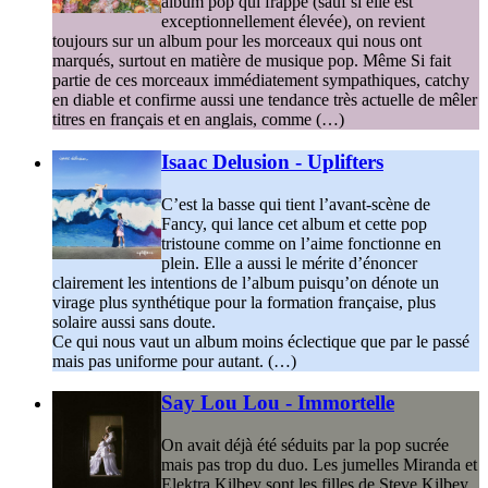
album pop qui frappe (sauf si elle est
exceptionnellement élevée), on revient
toujours sur un album pour les morceaux qui nous ont
marqués, surtout en matière de musique pop. Même Si fait
partie de ces morceaux immédiatement sympathiques, catchy
en diable et confirme aussi une tendance très actuelle de mêler
titres en français et en anglais, comme (…)
Isaac Delusion - Uplifters
C’est la basse qui tient l’avant-scène de
Fancy, qui lance cet album et cette pop
tristoune comme on l’aime fonctionne en
plein. Elle a aussi le mérite d’énoncer
clairement les intentions de l’album puisqu’on dénote un
virage plus synthétique pour la formation française, plus
solaire aussi sans doute.
Ce qui nous vaut un album moins éclectique que par le passé
mais pas uniforme pour autant. (…)
Say Lou Lou - Immortelle
On avait déjà été séduits par la pop sucrée
mais pas trop du duo. Les jumelles Miranda et
Elektra Kilbey sont les filles de Steve Kilbey