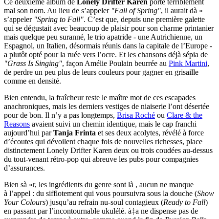
Ce deuxième album de
Lonely Drifter Karen
porte terriblement
mal son nom. Au lieu de s’appeler
"Fall of Spring"
, il aurait dà »
s’appeler
"Spring to Fall"
. C’est que, depuis une première galette
qui se dégustait avec beaucoup de plaisir pour son charme printanier
mais quelque peu suranné, le trio apatride - une Autrichienne, un
Espagnol, un Italien, désormais réunis dans la capitale de l’Europe -
a plutôt opté pour la ruée vers l’ocre. Et les chansons déjà sépia de
"Grass Is Singing"
, façon Amélie Poulain beurrée au
Pink Martini
,
de perdre un peu plus de leurs couleurs pour gagner en grisaille
comme en densité.
Bien entendu, la fraîcheur reste le maître mot de ces escapades
anachroniques, mais les derniers vestiges de niaiserie l’ont désertée
pour de bon. Il n’y a pas longtemps,
Brisa Roché
ou
Clare & the
Reasons
avaient suivi un chemin identique, mais le cap franchi
aujourd’hui par
Tanja Frinta
et ses deux acolytes, révélé à force
d’écoutes qui dévoilent chaque fois de nouvelles richesses, place
distinctement Lonely Drifter Karen deux ou trois coudées au-dessus
du tout-venant rétro-pop qui abreuve les pubs pour compagnies
d’assurances.
Bien sà »r, les ingrédients du genre sont là , aucun ne manque
à l’appel : du sifflotement qui vous poursuivra sous la douche (
Show
Your Colours
) jusqu’au refrain nu-soul contagieux (
Ready to Fall
)
en passant par l’incontournable ukulélé. à‡a ne dispense pas de