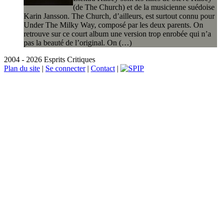
(de The Church) et de la musicienne suédoise
Karin Jansson. The Church, d’ailleurs, est surtout connu pour
Under The Milky Way, composé par les deux parents. On
retrouve sur ce court album une version trop enrobée qui n’a
pas la beauté de l’original. On (…)
2004 - 2026 Esprits Critiques
Plan du site
|
Se connecter
|
Contact
|