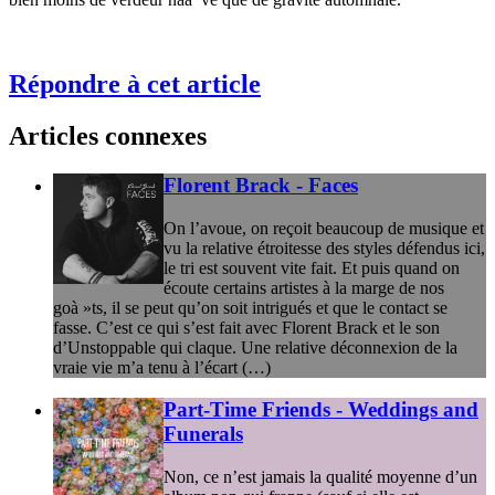
Répondre à cet article
Articles connexes
Florent Brack - Faces
On l’avoue, on reçoit beaucoup de musique et
vu la relative étroitesse des styles défendus ici,
le tri est souvent vite fait. Et puis quand on
écoute certains artistes à la marge de nos
goà »ts, il se peut qu’on soit intrigués et que le contact se
fasse. C’est ce qui s’est fait avec Florent Brack et le son
d’Unstoppable qui claque. Une relative déconnexion de la
vraie vie m’a tenu à l’écart (…)
Part-Time Friends - Weddings and
Funerals
Non, ce n’est jamais la qualité moyenne d’un