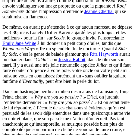
surprendre de temps à autre, comme quand la fin de
Russian Bells
envoie valdinguer son image proprette ou que la piquante
A Roof
Somewhere
donne l’impression d’entendre
Jeanne Cherhal
qui se
serait mise au flamenco.
De même, on aurait pu s’attendre à ce qu’aucun morceau ne dépasse
les 3’30, mais Lonely Drifter Karen a gardé les plus longs - et les
meilleurs - pour la fin : sur
Seeds
, le groupe invite l’ensorcelante
Emily Jane White
à lui donner un petit coup d’ailes, tandis que
Wonderous Ways
offre un splendide finale nocturne. Quant à
Side
By Side
, c’est le genre de balade glamour que
Rita Hayworth
aurait
pu chanter dans
"Gilda"
- ou
Jessica Rabbit
, dans le film sur son
mari. Il y a aussi une très jolie ritournelle appelée
Julien
et qu’il faut
faire écouter d’urgence à votre pote, votre oncle ou votre petit ami -
puisque vous en connaissez forcément un - sans oublier la guitare
fantôme d’
Eventually
, peut-être bien la perle du lot.
Dans un bastringue perdu au milieu des marais de Louisiane, Tanja
Frinta chante :
« Why are you so passive ? »
D’ici, on jurerait
l’entendre demander :
« Why are you so passé ? »
Et on serait tenté
de lui répondre, à l’écoute de ses chansons si évidentes qu’on est
persuadé de les avoir déjà entendues dans une quelconque autre vie
en noir et blanc, que son passéisme n’a rien d’un écueil. Pas tant
anachronique qu’intemporelle, sa musique possède bien plus de
complexité que son parfum de cliché ne voudrait le faire croire, et
bien moins de verdeur naà¯ve que de gravité automnale.