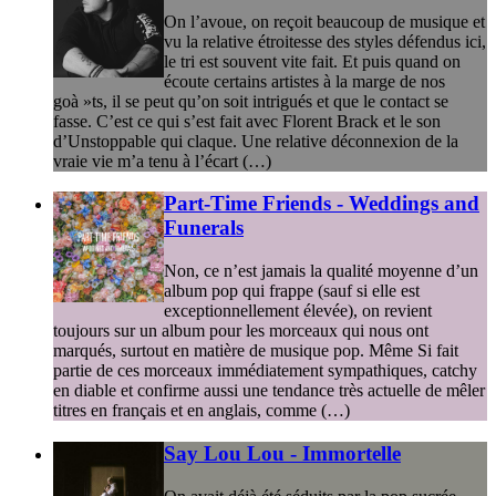
On l’avoue, on reçoit beaucoup de musique et
vu la relative étroitesse des styles défendus ici,
le tri est souvent vite fait. Et puis quand on
écoute certains artistes à la marge de nos
goà »ts, il se peut qu’on soit intrigués et que le contact se
fasse. C’est ce qui s’est fait avec Florent Brack et le son
d’Unstoppable qui claque. Une relative déconnexion de la
vraie vie m’a tenu à l’écart (…)
Part-Time Friends - Weddings and
Funerals
Non, ce n’est jamais la qualité moyenne d’un
album pop qui frappe (sauf si elle est
exceptionnellement élevée), on revient
toujours sur un album pour les morceaux qui nous ont
marqués, surtout en matière de musique pop. Même Si fait
partie de ces morceaux immédiatement sympathiques, catchy
en diable et confirme aussi une tendance très actuelle de mêler
titres en français et en anglais, comme (…)
Say Lou Lou - Immortelle