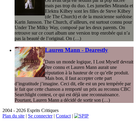
On avait déjà été séduits par la pop sucrée
mais pas trop du duo. Les jumelles Miranda et
Elektra Kilbey sont les filles de Steve Kilbey
(de The Church) et de la musicienne suédoise
Karin Jansson. The Church, d’ailleurs, est surtout connu pour
Under The Milky Way, composé par les deux parents. On
retrouve sur ce court album une version trop enrobée qui n’a
pas la beauté de l’original. On (…)
Lauren Mann - Dearestly
Dans un monde logique, I Lost Myself devrait
être connu et Lauren Mann aurait une
réputation à la hauteur de ce qu’elle produit.
Mais bon, il faut accepter cette part
d’ingratitude j’imagine. Ceci dit, elle est un peu tempérée par
le fait que cette chanson a remporté un prix au reconnu CBC
Searchlight contest, ce qui est déjà une reconnaissance.
Pourtant, Lauren Mann a décidé de sortir son (…)
2004 - 2026 Esprits Critiques
Plan du site
|
Se connecter
|
Contact
|