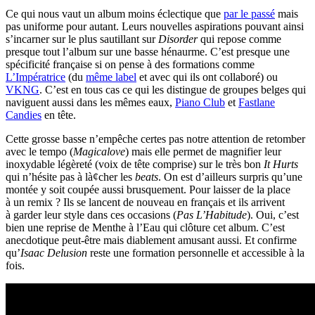
Ce qui nous vaut un album moins éclectique que
par le passé
mais
pas uniforme pour autant. Leurs nouvelles aspirations pouvant ainsi
s’incarner sur le plus sautillant sur
Disorder
qui repose comme
presque tout l’album sur une basse hénaurme. C’est presque une
spécificité française si on pense à des formations comme
L’Impératrice
(du
même label
et avec qui ils ont collaboré) ou
VKNG
. C’est en tous cas ce qui les distingue de groupes belges qui
naviguent aussi dans les mêmes eaux,
Piano Club
et
Fastlane
Candies
en tête.
Cette grosse basse n’empêche certes pas notre attention de retomber
avec le tempo (
Magicalove
) mais elle permet de magnifier leur
inoxydable légèreté (voix de tête comprise) sur le très bon
It Hurts
qui n’hésite pas à là¢cher les
beats
. On est d’ailleurs surpris qu’une
montée y soit coupée aussi brusquement. Pour laisser de la place
à un remix ? Ils se lancent de nouveau en français et ils arrivent
à garder leur style dans ces occasions (
Pas L’Habitude
). Oui, c’est
bien une reprise de Menthe à l’Eau qui clôture cet album. C’est
anecdotique peut-être mais diablement amusant aussi. Et confirme
qu’
Isaac Delusion
reste une formation personnelle et accessible à la
fois.