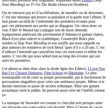
morceaux prennent leur originalité. Rappelant tantôt
Editors
(Stop
Your Bleeding
) ou
Tv On The Radio
(
Innocent Heathen
).
On ne retrouve pas ici d’accélérations, de montées ou de descentes.
C’est une musique qui trouve sa pulsation et la garde tout l’album. Il
faut passer au-delà de l’uniformité des premières écoutes pour
goà »ter pleinement aux perles qui se dégagent. On citera donc en
vrac
Filler Is Wasted
qui conjugue son de basse distordu
typiquement américain (ils proviennent d’
Atlanta
) et guitare claires,
Black Eyes
plus enlevé et synthétique,
Counterfeit Rules
plus
sombre et
Stop Your Bleeding
et son souffle qui nous rappelle en
plus intenses les tentatives de rock héroà¯ques d’il y a 20 ans. C’est
d’ailleurs l’intensité qui caractérise tous ces morceaux et même les
autres. C’est elle qui nous séduit tout au long des écoutes qui ont
suivi les premières.
Cet album se situe donc dans la droite ligne des
Editors
,
I Love You
But I’ve Chosen Darkness
,
Film School
ou
Iliketrains
. Le plus
remarquable est de créer sa propre personnalité, par le truchement de
percussions singulières pour créer une ambiance propre. Même si le
dernier morceau se passe de section rythmique. Mais une guitare
acoustique vient le pallier. Ils peuvent aussi créer de l’intérêt comme
ça.
La musique de
Snowden
est comme ce chocolat noir presque amer
qui nécessite que votre palais soit réceptif. Mais à l’instar du cacao,