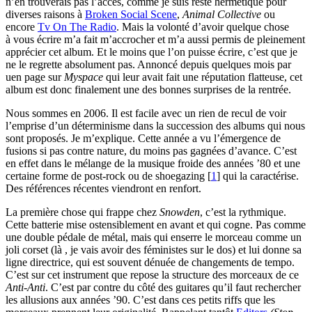
n’en trouverais pas l’accès, comme je suis resté hermétique pour
diverses raisons à
Broken Social Scene
,
Animal Collective
ou
encore
Tv On The Radio
. Mais la volonté d’avoir quelque chose
à vous écrire m’a fait m’accrocher et m’a aussi permis de pleinement
apprécier cet album. Et le moins que l’on puisse écrire, c’est que je
ne le regrette absolument pas. Annoncé depuis quelques mois par
uen page sur
Myspace
qui leur avait fait une réputation flatteuse, cet
album est donc finalement une des bonnes surprises de la rentrée.
Nous sommes en 2006. Il est facile avec un rien de recul de voir
l’emprise d’un déterminisme dans la succession des albums qui nous
sont proposés. Je m’explique. Cette année a vu l’émergence de
fusions si pas contre nature, du moins pas gagnées d’avance. C’est
en effet dans le mélange de la musique froide des années ’80 et une
certaine forme de post-rock ou de shoegazing
[
1
]
qui la caractérise.
Des références récentes viendront en renfort.
La première chose qui frappe chez
Snowden
, c’est la rythmique.
Cette batterie mise ostensiblement en avant et qui cogne. Pas comme
une double pédale de métal, mais qui enserre le morceau comme un
joli corset (là , je vais avoir des féministes sur le dos) et lui donne sa
ligne directrice, qui est souvent dénuée de changements de tempo.
C’est sur cet instrument que repose la structure des morceaux de ce
Anti-Anti
. C’est par contre du côté des guitares qu’il faut rechercher
les allusions aux années ’90. C’est dans ces petits riffs que les