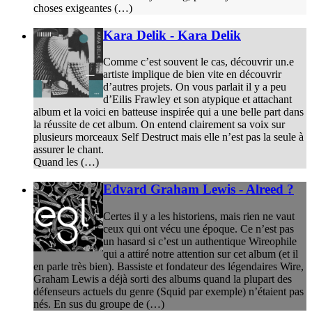
choses exigeantes (…)
Kara Delik - Kara Delik
Comme c’est souvent le cas, découvrir un.e
artiste implique de bien vite en découvrir
d’autres projets. On vous parlait il y a peu
d’Eilis Frawley et son atypique et attachant
album et la voici en batteuse inspirée qui a une belle part dans
la réussite de cet album. On entend clairement sa voix sur
plusieurs morceaux Self Destruct mais elle n’est pas la seule à
assurer le chant.
Quand les (…)
Edvard Graham Lewis - Alreed ?
Certes il y a les historiens, mais rien ne vaut
ceux qui ont vécu une époque. Ce n’est pas
un hasard si c’est un authentique Wireophile
qui a attiré notre attention sur cet album (et il
en parle très bien). Bassiste et fondateur des légendaires Wire,
Graham Lewis a déjà sorti des albums quand la plupart des
défenseurs actuels du genre (Squid par exemple) n’étaient pas
nés. En sus du groupe de (…)