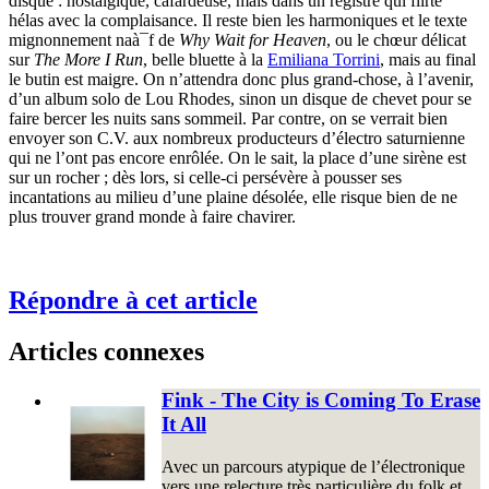
disque : nostalgique, cafardeuse, mais dans un registre qui flirte
hélas avec la complaisance. Il reste bien les harmoniques et le texte
mignonnement naà¯f de
Why Wait for Heaven
, ou le chœur délicat
sur
The More I Run
, belle bluette à la
Emiliana Torrini
, mais au final
le butin est maigre. On n’attendra donc plus grand-chose, à l’avenir,
d’un album solo de Lou Rhodes, sinon un disque de chevet pour se
faire bercer les nuits sans sommeil. Par contre, on se verrait bien
envoyer son C.V. aux nombreux producteurs d’électro saturnienne
qui ne l’ont pas encore enrôlée. On le sait, la place d’une sirène est
sur un rocher ; dès lors, si celle-ci persévère à pousser ses
incantations au milieu d’une plaine désolée, elle risque bien de ne
plus trouver grand monde à faire chavirer.
Répondre à cet article
Articles connexes
Fink - The City is Coming To Erase
It All
Avec un parcours atypique de l’électronique
vers une relecture très particulière du folk et