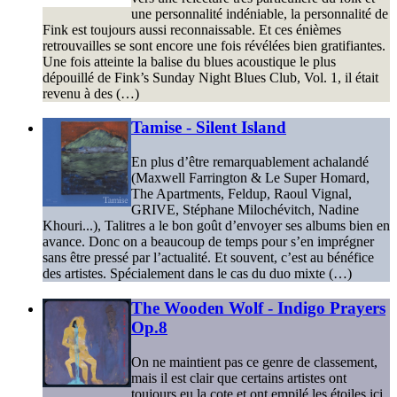
une personnalité indéniable, la personnalité de
Fink est toujours aussi reconnaissable. Et ces énièmes
retrouvailles se sont encore une fois révélées bien gratifiantes.
Une fois atteinte la balise du blues acoustique le plus
dépouillé de Fink’s Sunday Night Blues Club, Vol. 1, il était
revenu à des (…)
Tamise - Silent Island
En plus d’être remarquablement achalandé
(Maxwell Farrington & Le Super Homard,
The Apartments, Feldup, Raoul Vignal,
GRIVE, Stéphane Milochévitch, Nadine
Khouri...), Talitres a le bon goût d’envoyer ses albums bien en
avance. Donc on a beaucoup de temps pour s’en imprégner
sans être pressé par l’actualité. Et souvent, c’est au bénéfice
des artistes. Spécialement dans le cas du duo mixte (…)
The Wooden Wolf - Indigo Prayers
Op.8
On ne maintient pas ce genre de classement,
mais il est clair que certains artistes ont
toujours eu la cote et ont empilé les étoiles ici.