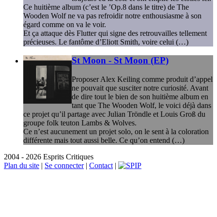
Ce huitième album (c’est le ’Op.8 dans le titre) de The
Wooden Wolf ne va pas refroidir notre enthousiasme à son
égard comme on va le voir.
Et ça attaque dès Flutter qui signe des retrouvailles tellement
précieuses. Le fantôme d’Eliott Smith, voire celui (…)
St Moon - St Moon (EP)
Proposer Alex Keiling comme produit d’appel
ne pouvait que susciter notre curiosité. Avant
de dire tout le bien de son huitième album en
tant que The Wooden Wolf, le voici déjà dans
ce projet qu’il partage avec Julian Tröndle et Louis Groß du
groupe folk teuton Lambs & Wolves.
Ce n’est aucunement un projet solo, on le sent à la coloration
différente mais tout aussi belle. Ce qu’on entend (…)
2004 - 2026 Esprits Critiques
Plan du site
|
Se connecter
|
Contact
|