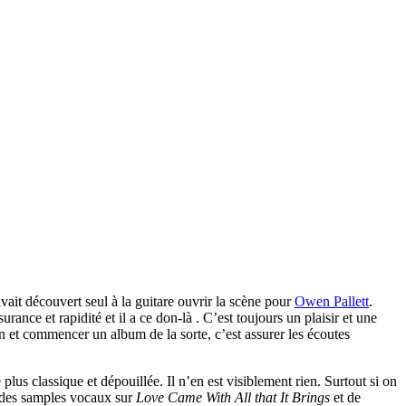
vait découvert seul à la guitare ouvrir la scène pour
Owen Pallett
.
rance et rapidité et il a ce don-là . C’est toujours un plaisir et une
n et commencer un album de la sorte, c’est assurer les écoutes
lus classique et dépouillée. Il n’en est visiblement rien. Surtout si on
c des samples vocaux sur
Love Came With All that It Brings
et de