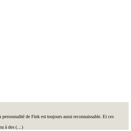
a personnalité de Fink est toujours aussi reconnaissable. Et ces
enu à des (…)