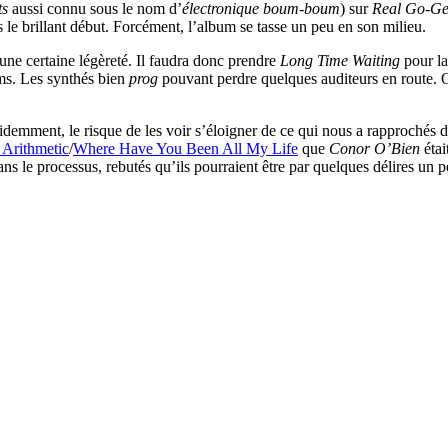
ts
aussi connu sous le nom d’
électronique boum-boum
) sur
Real Go-Ge
rès le brillant début. Forcément, l’album se tasse un peu en son milieu.
 une certaine légèreté. Il faudra donc prendre
Long Time Waiting
pour la
ums. Les synthés bien
prog
pouvant perdre quelques auditeurs en route. O
videmment, le risque de les voir s’éloigner de ce qui nous a rapprochés d
 Arithmetic
/
Where Have You Been All My Life
que
Conor O’Bien
étai
ns le processus, rebutés qu’ils pourraient être par quelques délires un 