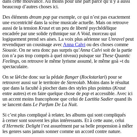
dans cette mouvance. Au moins pour une part parce qu’il y a aussi
beaucoup d’autres choses ici.
Des éléments
dream pop
par exemple, ce qui n’est pas exactement
une excentricité dans la scène musicale actuelle. Mais on retrouve
aussi de la tension
Kraut
et un peu de liberté psychédélique
encadrée par une solide rythmique sur
A Void
, morceau qui
logiquement prend ses aises. La voix plus aérienne sur
Unravel
peut
revendiquer un cousinage avec
Anna Calvi
ou des choses comme
Siouxie
. On ne sera donc pas surpris qu’
Anna Calvi
soit de la partie
(on n’a pas trop compris à quel niveau) puisque sur
These Quantic
Feelings
, on retrouve le même lyrisme assumé, le même goà »t du
spectaculaire.
On se là¢che donc sur la pédale
flanger
(
Rockstarlari
) pour se
retrouver aussi sur le territoire de
Stereolab
. Moins dans le résultat
que dans la faculté à piocher dans des styles plus pointus (
Kraut
entre autres) et en faire quelque chose de
pop
et accessible. Avec ici
un accent moins francophone que celui de
Laetitia Sadier
quand ils
se lancent dans
Le Parfum De La Nuit
.
Si c’est plus compliqué à relater, les albums qui sont compliqués
à cerner sont souvent les plus intéressants. Et à cette aune, celui
d’
Hermetic Delight
l’est assurément par sa belle propension à mêler
les genres sans jamais sonner comme un accord contre nature.