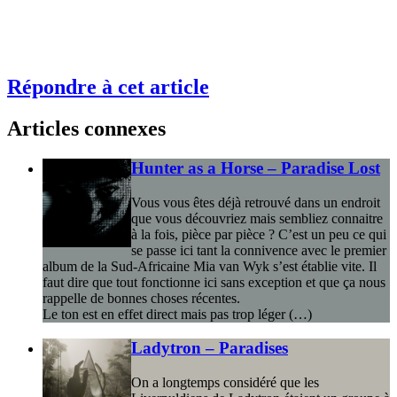
Répondre à cet article
Articles connexes
Hunter as a Horse – Paradise Lost
Vous vous êtes déjà retrouvé dans un endroit
que vous découvriez mais sembliez connaitre
à la fois, pièce par pièce ? C’est un peu ce qui
se passe ici tant la connivence avec le premier
album de la Sud-Africaine Mia van Wyk s’est établie vite. Il
faut dire que tout fonctionne ici sans exception et que ça nous
rappelle de bonnes choses récentes.
Le ton est en effet direct mais pas trop léger (…)
Ladytron – Paradises
On a longtemps considéré que les